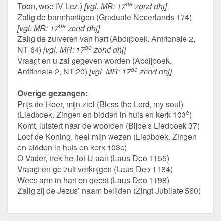
de
Toon, woe IV Lez.)
[vgl. MR: 17
zond dhj]
Zalig de barmhartigen (Graduale Nederlands 174)
de
[vgl. MR: 17
zond dhj]
Zalig de zuiveren van hart (Abdijboek. Antifonale 2,
de
NT 64)
[vgl. MR: 17
zond dhj]
Vraagt en u zal gegeven worden (Abdijboek.
de
Antifonale 2, NT 20)
[vgl. MR: 17
zond dhj]
Overige gezangen:
Prijs de Heer, mijn ziel (Bless the Lord, my soul)
e
(Liedboek. Zingen en bidden in huis en kerk 103
)
Komt, luistert naar de woorden (Bijbels Liedboek 37)
Loof de Koning, heel mijn wezen (Liedboek. Zingen
en bidden in huis en kerk 103c)
O Vader, trek het lot U aan (Laus Deo 1155)
Vraagt en ge zult verkrijgen (Laus Deo 1184)
Wees arm in hart en geest (Laus Deo 1198)
Zalig zij de Jezus’ naam belijden (Zingt Jubilate 560)