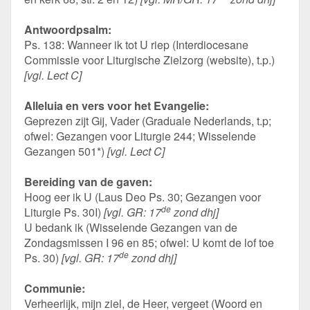
Antwoordpsalm:
Ps. 138: Wanneer ik tot U riep (Interdiocesane
Commissie voor Liturgische Zielzorg (website), t.p.)
[vgl. Lect C]
Alleluia en vers voor het Evangelie:
Geprezen zijt Gij, Vader (Graduale Nederlands, t.p;
ofwel: Gezangen voor Liturgie 244; Wisselende
Gezangen 501*)
[vgl. Lect C]
Bereiding van de gaven:
Hoog eer ik U (Laus Deo Ps. 30; Gezangen voor
de
Liturgie Ps. 30I)
[vgl. GR: 17
zond dhj]
U bedank ik (Wisselende Gezangen van de
Zondagsmissen I 96 en 85; ofwel: U komt de lof toe
de
Ps. 30)
[vgl. GR: 17
zond dhj]
Communie:
Verheerlijk, mijn ziel, de Heer, vergeet (Woord en