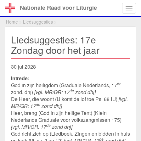
Overslaan
Nationale Raad voor Liturgie
Togg
en
navig
naar
Home
>
Liedsuggesties
>
de
inhoud
Liedsuggesties: 17e
gaan
Zondag door het jaar
30 jul 2028
Intrede:
de
God in zijn heiligdom (Graduale Nederlands, 17
de
zond. dhj)
[vgl. MR/GR: 17
zond dhj]
De Heer, die woont (U komt de lof toe Ps. 68 I J)
[vgl.
de
MR/GR: 17
zond dhj]
Heer, breng (God in zijn heilige Tent) (Klein
Nederlands Graduale voor volkszangmissen 175)
de
[vgl. MR/GR: 17
zond dhj]
God richt zich op (Liedboek. Zingen en bidden in huis
de
en kerk 68, str. 2 en 12)
[vgl. MR/GR: 17
zond dhj]