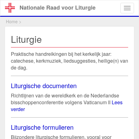
Overslaan
Nationale Raad voor Liturgie
Togg
en
navig
naar
Home
>
de
inhoud
Liturgie
gaan
Praktische handreikingen bij het kerkelijk jaar:
catechese, kerkmuziek, liedsuggesties, heilige(n) van
de dag.
Liturgische documenten
Richtlijnen van de wereldkerk en de Nederlandse
bisschoppenconferentie volgens Vaticanum II
Lees
verder
Liturgische formulieren
Bijzondere liturgische formulieren, vooral voor