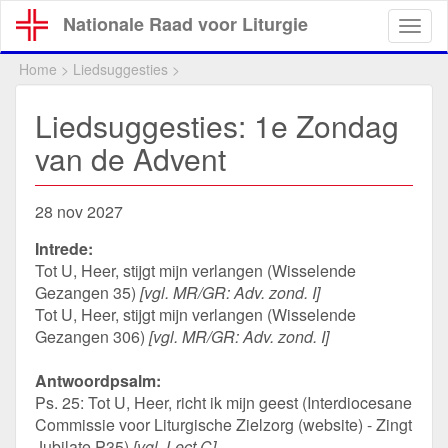
Overslaan
Nationale Raad voor Liturgie
Togg
en
navig
naar
Home
>
Liedsuggesties
>
de
inhoud
Liedsuggesties: 1e Zondag
gaan
van de Advent
28 nov 2027
Intrede:
Tot U, Heer, stijgt mijn verlangen (Wisselende
Gezangen 35)
[vgl. MR/GR: Adv. zond. I]
Tot U, Heer, stijgt mijn verlangen (Wisselende
Gezangen 306)
[vgl. MR/GR: Adv. zond. I]
Antwoordpsalm:
Ps. 25: Tot U, Heer, richt ik mijn geest (Interdiocesane
Commissie voor Liturgische Zielzorg (website) - Zingt
Jubilate P35)
[vgl. Lect C]