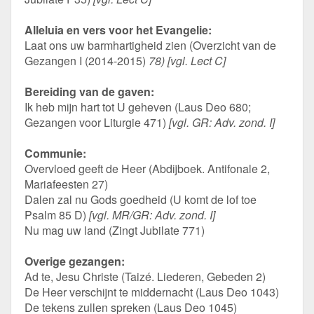
Alleluia en vers voor het Evangelie:
Laat ons uw barmhartigheid zien (Overzicht van de
Gezangen I (2014-2015)
78) [vgl. Lect C]
Bereiding van de gaven:
Ik heb mijn hart tot U geheven (Laus Deo 680;
Gezangen voor Liturgie 471)
[vgl. GR: Adv. zond. I]
Communie:
Overvloed geeft de Heer (Abdijboek. Antifonale 2,
Mariafeesten 27)
Dalen zal nu Gods goedheid (U komt de lof toe
Psalm 85 D)
[vgl. MR/GR: Adv. zond. I]
Nu mag uw land (Zingt Jubilate 771)
Overige gezangen:
Ad te, Jesu Christe (Taizé. Liederen, Gebeden 2)
De Heer verschijnt te middernacht (Laus Deo 1043)
De tekens zullen spreken (Laus Deo 1045)