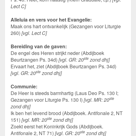
Lect C]
Alleluia en vers voor het Evangelie:
Maak ons hart ontvankelijk (Gezangen voor Liturgie
260)
[vgl. Lect C]
Bereiding van de gaven:
De engel des Heren strijkt neder (Abdijboek
ste
Beurtzangen Ps. 34d)
[vgl. GR: 20
zond dhj]
Ervaart het, ziet (Abdijboek Beurtzangen Ps. 34d)
ste
[vgl. GR: 20
zond dhj]
Communie:
De Heer is steeds barmhartig (Laus Deo Ps. 130 I;
ste
Gezangen voor Liturgie Ps. 130 I)
[vgl. MR: 20
zond dhj]
Ik ben het levend brood (Abdijboek. Antifonale 2, NT
ste
151)
[vgl. MR: 20
zond dhj]
Zoekt eerst het Koninkrijk Gods (Abdijboek.
ste
Antifonale 2, NT 71)
[vgl. GR: 20
zond dhj]