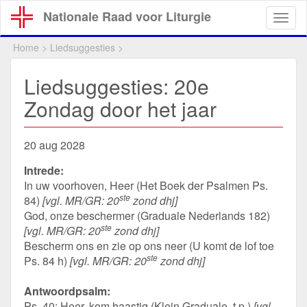
Overslaan
Nationale Raad voor Liturgie
Togg
en
navig
naar
Home
>
Liedsuggesties
>
de
inhoud
Liedsuggesties: 20e
gaan
Zondag door het jaar
20 aug 2028
Intrede:
In uw voorhoven, Heer (Het Boek der Psalmen Ps.
ste
84)
[vgl. MR/GR: 20
zond dhj]
God, onze beschermer (Graduale Nederlands 182)
ste
[vgl. MR/GR: 20
zond dhj]
Bescherm ons en zie op ons neer (U komt de lof toe
ste
Ps. 84 h)
[vgl. MR/GR: 20
zond dhj]
Antwoordpsalm:
Ps. 40: Heer, kom haastig (Klein Graduale, t.p.)
[vgl.