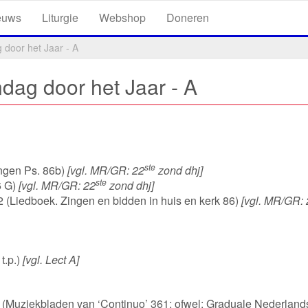
euws
Liturgie
Webshop
Doneren
 door het Jaar - A
dag door het Jaar - A
ste
angen Ps. 86b)
[vgl. MR/GR: 22
zond dhj]
ste
6 G)
[vgl. MR/GR: 22
zond dhj]
 2 (Liedboek. Zingen en bidden in huis en kerk 86)
[vgl. MR/GR:
t.p.)
[vgl. Lect A]
(Muziekbladen van ‘Continuo’ 361; ofwel: Graduale Nederland