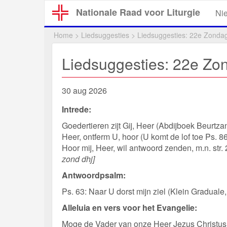
Overslaan
Nationale Raad voor Liturgie
Ni
en
naar
Home
>
Liedsuggesties
>
Liedsuggesties: 22e Zondag
de
inhoud
Liedsuggesties: 22e Zon
gaan
30 aug 2026
Intrede:
Goedertieren zijt Gij, Heer (Abdijboek Beurtz
Heer, ontferm U, hoor (U komt de lof toe Ps. 8
Hoor mij, Heer, wil antwoord zenden, m.n. str.
zond dhj]
Antwoordpsalm:
Ps. 63: Naar U dorst mijn ziel (Klein Graduale, 
Alleluia en vers voor het Evangelie:
Moge de Vader van onze Heer Jezus Christus 