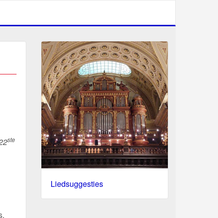
ste
 22
Liedsuggesties
s,