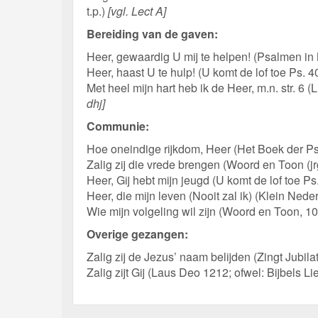
t.p.)
[vgl. Lect A]
Bereiding van de gaven:
Heer, gewaardig U mij te helpen! (Psalmen i
Heer, haast U te hulp! (U komt de lof toe Ps. 40
Met heel mijn hart heb ik de Heer, m.n. str. 6
dhj]
Communie:
Hoe oneindige rijkdom, Heer (Het Boek der P
Zalig zij die vrede brengen (Woord en Toon (jrg
Heer, Gij hebt mijn jeugd (U komt de lof toe P
Heer, die mijn leven (Nooit zal ik) (Klein N
Wie mijn volgeling wil zijn (Woord en Toon, 10
Overige gezangen:
Zalig zij de Jezus’ naam belijden (Zingt Jubila
Zalig zijt Gij (Laus Deo 1212; ofwel: Bijbels L