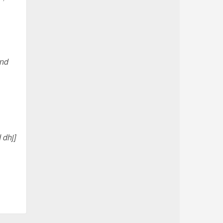
nd
 dhj]