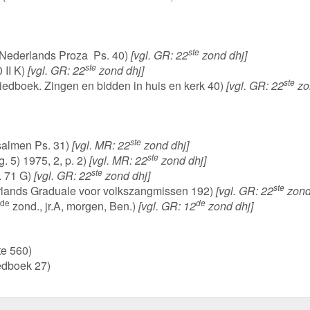
ste
n Nederlands Proza Ps. 40)
[vgl. GR: 22
zond dhj]
ste
 II K)
[vgl. GR: 22
zond dhj]
ste
 (Liedboek. Zingen en bidden in huis en kerk 40)
[vgl. GR: 22
zo
ste
salmen Ps. 31)
[vgl. MR: 22
zond dhj]
ste
. 5) 1975, 2, p. 2)
[vgl. MR: 22
zond dhj]
ste
s. 71 G)
[vgl. GR: 22
zond dhj]
ste
ederlands Graduale voor volkszangmissen 192)
[vgl. GR: 22
zond
de
de
zond., jr.A, morgen, Ben.)
[vgl. GR: 12
zond dhj]
te 560)
iedboek 27)