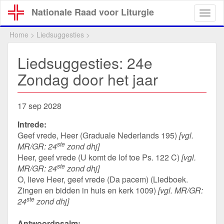
Overslaan
Nationale Raad voor Liturgie
Togg
en
navig
naar
Home
>
Liedsuggesties
>
de
inhoud
Liedsuggesties: 24e
gaan
Zondag door het jaar
17 sep 2028
Intrede:
Geef vrede, Heer (Graduale Nederlands 195)
[vgl.
ste
MR/GR: 24
zond dhj]
Heer, geef vrede (U komt de lof toe Ps. 122 C)
[vgl.
ste
MR/GR: 24
zond dhj]
O, lieve Heer, geef vrede (Da pacem) (Liedboek.
Zingen en bidden in huis en kerk 1009)
[vgl. MR/GR:
ste
24
zond dhj]
Antwoordpsalm: