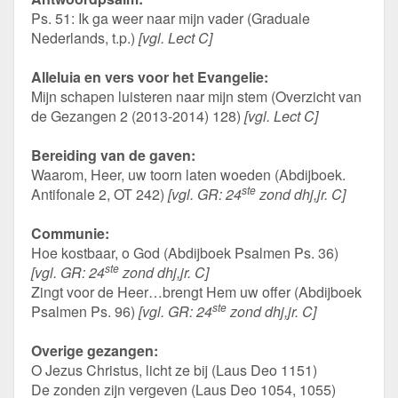
Ps. 51: Ik ga weer naar mijn vader (Graduale
Nederlands, t.p.)
[vgl. Lect C]
Alleluia en vers voor het Evangelie:
Mijn schapen luisteren naar mijn stem (Overzicht van
de Gezangen 2 (2013-2014) 128)
[vgl. Lect C]
Bereiding van de gaven:
Waarom, Heer, uw toorn laten woeden (Abdijboek.
ste
Antifonale 2, OT 242)
[vgl. GR: 24
zond dhj,jr. C]
Communie:
Hoe kostbaar, o God (Abdijboek Psalmen Ps. 36)
ste
[vgl. GR: 24
zond dhj,jr. C]
Zingt voor de Heer…brengt Hem uw offer (Abdijboek
ste
Psalmen Ps. 96)
[vgl. GR: 24
zond dhj,jr. C]
Overige gezangen:
O Jezus Christus, licht ze bij (Laus Deo 1151)
De zonden zijn vergeven (Laus Deo 1054, 1055)