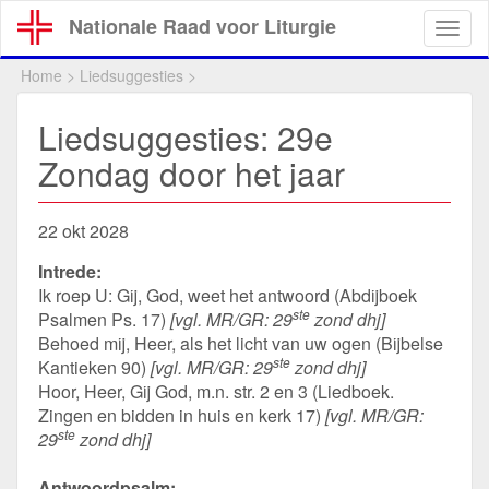
Overslaan
Nationale Raad voor Liturgie
Togg
en
navig
naar
Home
>
Liedsuggesties
>
de
inhoud
Liedsuggesties: 29e
gaan
Zondag door het jaar
22 okt 2028
Intrede:
Ik roep U: Gij, God, weet het antwoord (Abdijboek
ste
Psalmen Ps. 17)
[vgl. MR/GR: 29
zond dhj]
Behoed mij, Heer, als het licht van uw ogen (Bijbelse
ste
Kantieken 90)
[vgl. MR/GR: 29
zond dhj]
Hoor, Heer, Gij God, m.n. str. 2 en 3 (Liedboek.
Zingen en bidden in huis en kerk 17)
[vgl. MR/GR:
ste
29
zond dhj]
Antwoordpsalm: