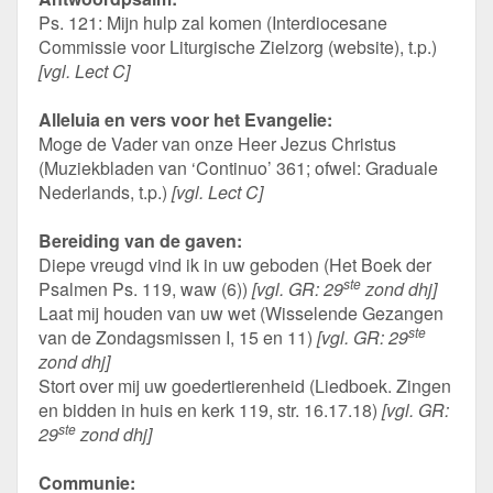
Ps. 121: Mijn hulp zal komen (Interdiocesane
Commissie voor Liturgische Zielzorg (website), t.p.)
[vgl. Lect C]
Alleluia en vers voor het Evangelie:
Moge de Vader van onze Heer Jezus Christus
(Muziekbladen van ‘Continuo’ 361; ofwel: Graduale
Nederlands, t.p.)
[vgl. Lect C]
Bereiding van de gaven:
Diepe vreugd vind ik in uw geboden (Het Boek der
ste
Psalmen Ps. 119, waw (6))
[vgl. GR: 29
zond dhj]
Laat mij houden van uw wet (Wisselende Gezangen
ste
van de Zondagsmissen I, 15 en 11)
[vgl. GR: 29
zond dhj]
Stort over mij uw goedertierenheid (Liedboek. Zingen
en bidden in huis en kerk 119, str. 16.17.18)
[vgl. GR:
ste
29
zond dhj]
Communie: