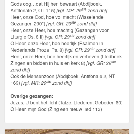
Gods oog…dat Hij hen bewaart (Abdijboek.
ste
Antifonale 2, OT 115)
[vgl. MR: 29
zond dhj]
Heer, onze God, hoe vol macht (Wisselende
ste
Gezangen 290*)
[vgl. GR: 29
zond dhj]
Heer, onze Heer, hoe machtig (Gezangen voor
ste
Liturgie Os. 8 II)
[vgl. GR: 29
zond dhj]
O Heer, onze Heer, hoe heerlijk (Psalmen in
ste
Nederlands Proza Ps. 8)
[vgl. GR: 29
zond dhj]
Heer, onze Heer, hoe heerlijk en verheven (Liedboek.
ste
Zingen en bidden in huis en kerk 8)
[vgl. GR: 29
zond dhj]
Ook de Mensenzoon (Abdijboek. Antifonale 2, NT
ste
169)
[vgl. MR: 29
zond dhj]
Overige gezangen:
Jezus, U bent het licht (Taizé. Liederen, Gebeden 60)
O Heer, mijn God (Zing een nieuw lied 113)