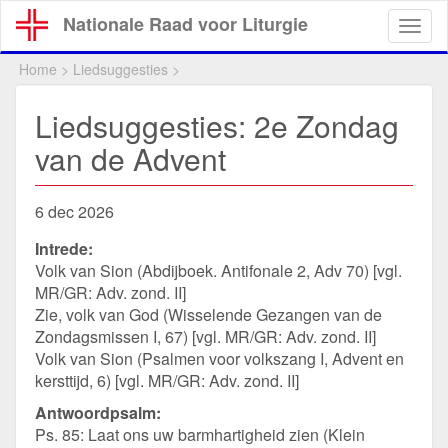
Overslaan
Nationale Raad voor Liturgie
Togg
en
navig
naar
Home
>
Liedsuggesties
>
de
inhoud
Liedsuggesties: 2e Zondag
gaan
van de Advent
6 dec 2026
Intrede:
Volk van Sion (Abdijboek. Antifonale 2, Adv 70) [vgl.
MR/GR: Adv. zond. II]
Zie, volk van God (Wisselende Gezangen van de
Zondagsmissen I, 67) [vgl. MR/GR: Adv. zond. II]
Volk van Sion (Psalmen voor volkszang I, Advent en
kersttijd, 6) [vgl. MR/GR: Adv. zond. II]
Antwoordpsalm:
Ps. 85: Laat ons uw barmhartigheid zien (Klein