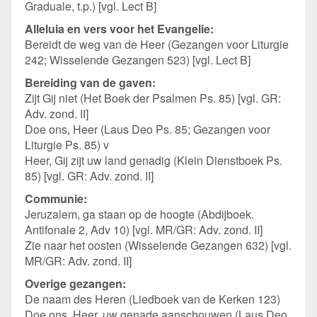
Graduale, t.p.) [vgl. Lect B]
Alleluia en vers voor het Evangelie:
Bereidt de weg van de Heer (Gezangen voor Liturgie
242; Wisselende Gezangen 523) [vgl. Lect B]
Bereiding van de gaven:
Zijt Gij niet (Het Boek der Psalmen Ps. 85) [vgl. GR:
Adv. zond. II]
Doe ons, Heer (Laus Deo Ps. 85; Gezangen voor
Liturgie Ps. 85) v
Heer, Gij zijt uw land genadig (Klein Dienstboek Ps.
85) [vgl. GR: Adv. zond. II]
Communie:
Jeruzalem, ga staan op de hoogte (Abdijboek.
Antifonale 2, Adv 10) [vgl. MR/GR: Adv. zond. II]
Zie naar het oosten (Wisselende Gezangen 632) [vgl.
MR/GR: Adv. zond. II]
Overige gezangen:
De naam des Heren (Liedboek van de Kerken 123)
Doe ons, Heer, uw genade aanschouwen (Laus Deo