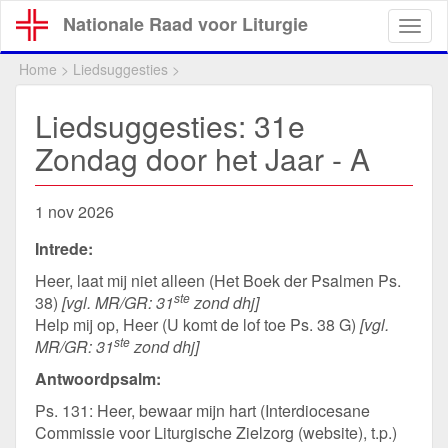
Overslaan
Nationale Raad voor Liturgie
Togg
en
navig
naar
Home
>
Liedsuggesties
>
de
inhoud
Liedsuggesties: 31e
gaan
Zondag door het Jaar - A
1 nov 2026
Intrede:
Heer, laat mij niet alleen (Het Boek der Psalmen Ps.
ste
38)
[vgl. MR/GR: 31
zond dhj]
Help mij op, Heer (U komt de lof toe Ps. 38 G)
[vgl.
ste
MR/GR: 31
zond dhj]
Antwoordpsalm:
Ps. 131: Heer, bewaar mijn hart (Interdiocesane
Commissie voor Liturgische Zielzorg (website), t.p.)