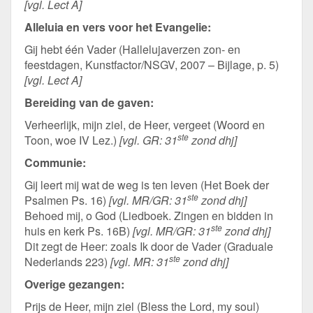
[vgl. Lect A]
Alleluia en vers voor het Evangelie:
Gij hebt één Vader (Hallelujaverzen zon- en
feestdagen, Kunstfactor/NSGV, 2007 – Bijlage, p. 5)
[vgl. Lect A]
Bereiding van de gaven:
Verheerlijk, mijn ziel, de Heer, vergeet (Woord en
ste
Toon, woe IV Lez.)
[vgl. GR: 31
zond dhj]
Communie:
Gij leert mij wat de weg is ten leven (Het Boek der
ste
Psalmen Ps. 16)
[vgl. MR/GR: 31
zond dhj]
Behoed mij, o God (Liedboek. Zingen en bidden in
ste
huis en kerk Ps. 16B)
[vgl. MR/GR: 31
zond dhj]
Dit zegt de Heer: zoals Ik door de Vader (Graduale
ste
Nederlands 223)
[vgl. MR: 31
zond dhj]
Overige gezangen:
Prijs de Heer, mijn ziel (Bless the Lord, my soul)