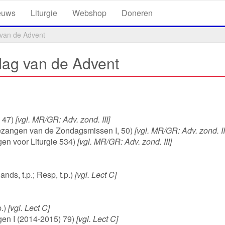
euws
Liturgie
Webshop
Doneren
 van de Advent
dag van de Advent
 47)
[vgl. MR/GR: Adv. zond. III]
Gezangen van de Zondagsmissen I, 50)
[vgl. MR/GR: Adv. zond. II
gen voor Liturgie 534)
[vgl. MR/GR: Adv. zond. III]
nds, t.p.; Resp, t.p.)
[vgl. Lect C]
p.)
[vgl. Lect C]
en I (2014-2015) 79)
[vgl. Lect C]