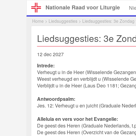
Overslaan
Nationale Raad voor Liturgie
Ni
en
naar
Home
>
Liedsuggesties
>
Liedsuggesties: 3e Zondag
de
inhoud
Liedsuggesties: 3e Zon
gaan
12 dec 2027
Intrede:
Verheugt u in de Heer (Wisselende Gezangen
Weest verheugd en verblijdt u (Wisselende 
Verblijdt u in de Heer (Laus Deo 1181; Gezan
Antwoordpsalm:
Jes. 12: Verheugt u en juicht (Graduale Nederla
Alleluia en vers voor het Evangelie:
De geest des Heren (Graduale Nederlands, t.
De geest des Heren (Overzicht van de Gezang