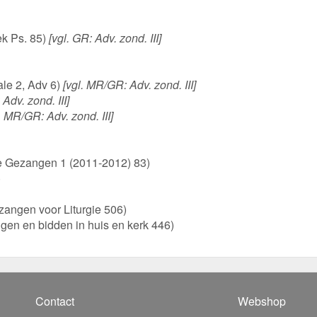
ek Ps. 85)
[vgl. GR: Adv. zond. III]
ale 2, Adv 6)
[vgl. MR/GR: Adv. zond. III]
Adv. zond. III]
. MR/GR: Adv. zond. III]
e Gezangen 1 (2011-2012) 83)
)
zangen voor Liturgie 506)
ngen en bidden in huis en kerk 446)
Contact
Webshop