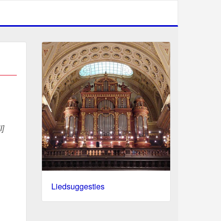
I]
Liedsuggesties