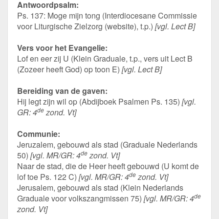
Antwoordpsalm:
Ps. 137: Moge mijn tong (Interdiocesane Commissie
voor Liturgische Zielzorg (website), t.p.)
[vgl. Lect B]
Vers voor het Evangelie:
Lof en eer zij U (Klein Graduale, t.p., vers uit Lect B
(Zozeer heeft God) op toon E)
[vgl. Lect B]
Bereiding van de gaven:
Hij legt zijn wil op (Abdijboek Psalmen Ps. 135)
[vgl.
de
GR: 4
zond. Vt]
Communie:
Jeruzalem, gebouwd als stad (Graduale Nederlands
de
50)
[vgl. MR/GR: 4
zond. Vt]
Naar de stad, die de Heer heeft gebouwd (U komt de
de
lof toe Ps. 122 C)
[vgl. MR/GR: 4
zond. Vt]
Jerusalem, gebouwd als stad (Klein Nederlands
de
Graduale voor volkszangmissen 75)
[vgl. MR/GR: 4
zond. Vt]