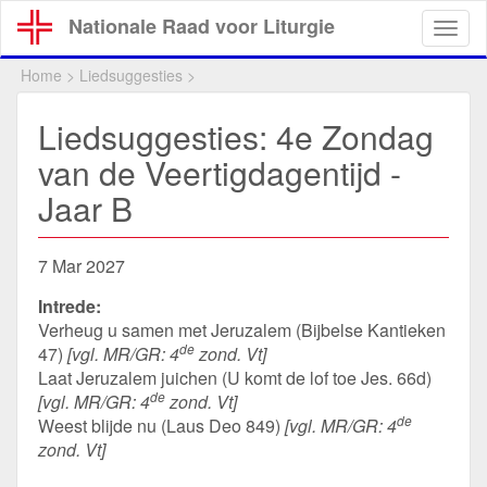
Overslaan
Nationale Raad voor Liturgie
Togg
en
navig
naar
Home
>
Liedsuggesties
>
de
inhoud
Liedsuggesties: 4e Zondag
gaan
van de Veertigdagentijd -
Jaar B
7 Mar 2027
Intrede:
Verheug u samen met Jeruzalem (Bijbelse Kantieken
de
47)
[vgl. MR/GR: 4
zond. Vt]
Laat Jeruzalem juichen (U komt de lof toe Jes. 66d)
de
[vgl. MR/GR: 4
zond. Vt]
de
Weest blijde nu (Laus Deo 849)
[vgl. MR/GR: 4
zond. Vt]