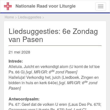
Overslaan
Nationale Raad voor Liturgie
Togg
en
navig
naar
Home
>
Liedsuggesties
>
de
inhoud
Liedsuggesties: 6e Zondag
gaan
van Pasen
21 mei 2028
Intrede:
Alleluia. Juicht en verkondigt alom (U komt de lof toe
de
Ps. 66 G)
[vgl. MR/GR: 6
zond Pasen]
Halleluja! Verkondig het, juich (Liedboek. Zingen en
de
bidden in huis en kerk 640e)
[vgl. MR/GR: 6
zond
Pasen]
Antwoordpsalm:
Ps. 67: Geef dat de volken U eren (Laus Deo Ps. 67II;
Gezangen voor Liturgie Ps. 67II)
[vgl. Lect C]