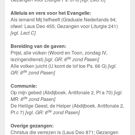
Alleluia en vers voor het Evangelie:
Als iemand Mij liefheeft (Graduale Nederlands 94;
ofwel: Laus Deo 455; Gezangen voor Liturgie 241)
[vgl. Lect C]
Bereiding van de gaven:
Prijst, alle volken (Woord en Toon, zondag IV,
de
lezingendienst)
[vgl. GR: 6
zond Pasen]
Alle volken juicht (U komt de lof toe Ps. 66 G)
[vgl.
de
GR: 6
zond Pasen]
Communie:
Op mijn gebed (Abdijboek. Antifonale 2, Pt a 70)
[vgl.
de
MR: 6
zond Pasen]
De Heilige Geest, de Helper (Abdijboek. Antifonale 2,
de
Pt c 7)
[vgl. GR: 6
zond Pasen]
Overige gezangen:
Christus die verrezen is (Laus Deo 871; Gezangen