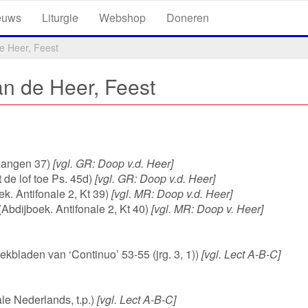
euws
Liturgie
Webshop
Doneren
e Heer, Feest
n de Heer, Feest
zangen 37)
[vgl. GR: Doop v.d. Heer]
 de lof toe Ps. 45d)
[vgl. GR: Doop v.d. Heer]
. Antifonale 2, Kt 39)
[vgl. MR: Doop v.d. Heer]
(Abdijboek. Antifonale 2, Kt 40)
[vgl. MR: Doop v. Heer]
ekbladen van ‘Continuo’ 53-55 (jrg. 3, 1))
[vgl. Lect A-B-C]
e Nederlands, t.p.)
[vgl. Lect A-B-C]