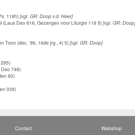
Ps. 118h)
[vgl. GR: Doop v.d. Heer]
. 9 (Laus Deo 616, Gezangen voor Liturgie 118 II)
[vgl. GR: Doop
en Toon (dec. ’86, 16de jrg., 4) 5)
[vgl. GR: Doop]
 285)
s Deo 748)
den 60)
ken 339)
Contact
Webshop