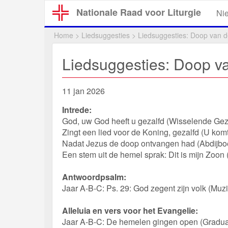
Overslaan
Nationale Raad voor Liturgie
Ni
en
naar
Home
>
Liedsuggesties
>
Liedsuggesties: Doop van d
de
inhoud
Liedsuggesties: Doop va
gaan
11 jan 2026
Intrede:
God, uw God heeft u gezalfd (Wisselende Ge
Zingt een lied voor de Koning, gezalfd (U komt
Nadat Jezus de doop ontvangen had (Abdijboek
Een stem uit de hemel sprak: Dit is mijn Zoon 
Antwoordpsalm:
Jaar A-B-C: Ps. 29: God zegent zijn volk (Muzi
Alleluia en vers voor het Evangelie:
Jaar A-B-C: De hemelen gingen open (Gradual