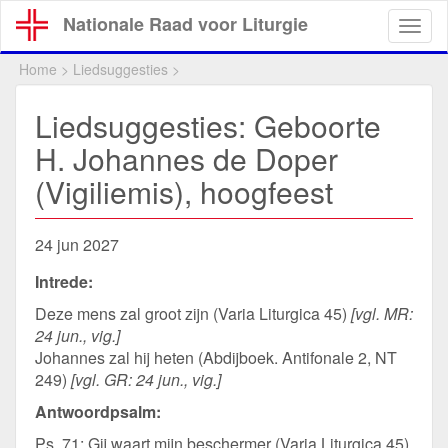
Overslaan
Nationale Raad voor Liturgie
Togg
en
navig
naar
Home
>
Liedsuggesties
>
de
inhoud
Liedsuggesties: Geboorte
gaan
H. Johannes de Doper
(Vigiliemis), hoogfeest
24 jun 2027
Intrede:
Deze mens zal groot zijn (Varia Liturgica 45)
[vgl. MR:
24 jun., vig.]
Johannes zal hij heten (Abdijboek. Antifonale 2, NT
249)
[vgl. GR: 24 jun., vig.]
Antwoordpsalm:
Ps. 71: Gij waart mijn beschermer (Varia Liturgica 45)