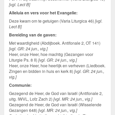
[vgl. Lect B]
Alleluia en vers voor het Evangelie:
Deze kwam om te getuigen (Varia Liturgica 46)
[vgl.
Lect B]
Bereiding van de gaven:
Met waardigheid (Abdijboek. Antifonale 2, OT 141)
[vgl. GR: 24 jun., vig.]
Heer, onze Heer, hoe machtig (Gezangen voor
Liturgie Ps. 8 II)
[vgl. GR: 24 jun., vig.]
Heer, onze Heer, hoe heerlijk en verheven (Liedboek.
Zingen en bidden in huis en kerk 8)
[vgl. GR: 24 jun.,
vig.]
Communie:
Gezegend de Heer, de God van Israël (Antifonale 2,
uitg. IWVL, Lofz Zach 2)
[vgl. MR: 24 jun., vig.]
Gezegend de Heer, de God van Israël (Wisselende
Gezangen 648)
[vgl. MR: 24 jun., vig.]