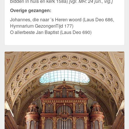
bidden in huis en kerk 158a)
[vgl. MR: 24 jun., vig.]
Overige gezangen:
Johannes, die naar ’s Heren woord (Laus Deo 686,
Hymnarium GezongenTijd 177)
O allerbeste Jan Baptist (Laus Deo 690)