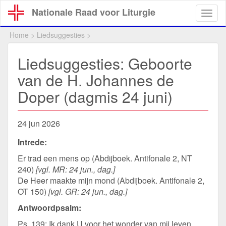
Overslaan
Nationale Raad voor Liturgie
Togg
en
navig
naar
Home
>
Liedsuggesties
>
de
inhoud
Liedsuggesties: Geboorte
gaan
van de H. Johannes de
Doper (dagmis 24 juni)
24 jun 2026
Intrede:
Er trad een mens op (Abdijboek. Antifonale 2, NT
240)
[vgl. MR: 24 jun., dag.]
De Heer maakte mijn mond (Abdijboek. Antifonale 2,
OT 150)
[vgl. GR: 24 jun., dag.]
Antwoordpsalm:
Ps. 139: Ik dank U voor het wonder van mij leven