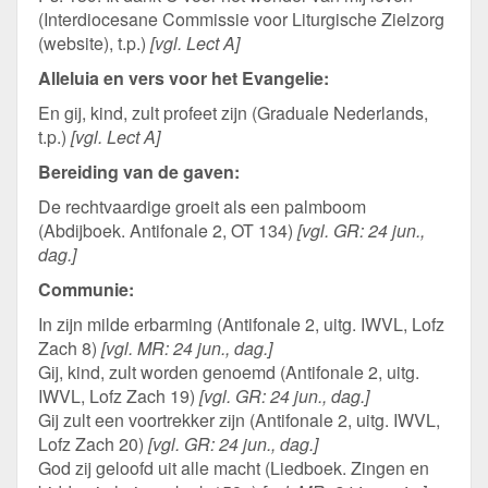
(Interdiocesane Commissie voor Liturgische Zielzorg
(website), t.p.)
[vgl. Lect A]
Alleluia en vers voor het Evangelie:
En gij, kind, zult profeet zijn (Graduale Nederlands,
t.p.)
[vgl. Lect A]
Bereiding van de gaven:
De rechtvaardige groeit als een palmboom
(Abdijboek. Antifonale 2, OT 134)
[vgl. GR: 24 jun.,
dag.]
Communie:
In zijn milde erbarming (Antifonale 2, uitg. IWVL, Lofz
Zach 8)
[vgl. MR: 24 jun., dag.]
Gij, kind, zult worden genoemd (Antifonale 2, uitg.
IWVL, Lofz Zach 19)
[vgl. GR: 24 jun., dag.]
Gij zult een voortrekker zijn (Antifonale 2, uitg. IWVL,
Lofz Zach 20)
[vgl. GR: 24 jun., dag.]
God zij geloofd uit alle macht (Liedboek. Zingen en