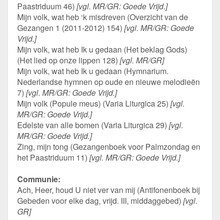
Paastriduum 46)
[vgl. MR/GR: Goede Vrijd.]
Mijn volk, wat heb ‘k misdreven (Overzicht van de
Gezangen 1 (2011-2012) 154)
[vgl. MR/GR: Goede
Vrijd.]
Mijn volk, wat heb Ik u gedaan (Het beklag Gods)
(Het lied op onze lippen 128)
[vgl. MR/GR]
Mijn volk, wat heb Ik u gedaan (Hymnarium.
Nederlandse hymnen op oude en nieuwe melodieën
7)
[vgl. MR/GR: Goede Vrijd.]
Mijn volk (Popule meus) (Varia Liturgica 25)
[vgl.
MR/GR: Goede Vrijd.]
Edelste van alle bomen (Varia Liturgica 29)
[vgl.
MR/GR: Goede Vrijd.]
Zing, mijn tong (Gezangenboek voor Palmzondag en
het Paastriduum 11)
[vgl. MR/GR: Goede Vrijd.]
Communie:
Ach, Heer, houd U niet ver van mij (Antifonenboek bij
Gebeden voor elke dag, vrijd. III, middaggebed)
[vgl.
GR]