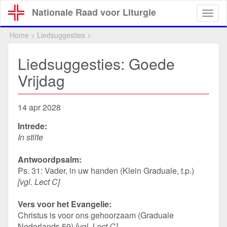
Overslaan
Nationale Raad voor Liturgie
Togg
en
navig
naar
Home
>
Liedsuggesties
>
de
inhoud
Liedsuggesties: Goede
gaan
Vrijdag
14 apr 2028
Intrede:
In stilte
Antwoordpsalm:
Ps. 31: Vader, in uw handen (Klein Graduale, t.p.)
[vgl. Lect C]
Vers voor het Evangelie:
Christus is voor ons gehoorzaam (Graduale
Nederlands 59)
[vgl. Lect C]