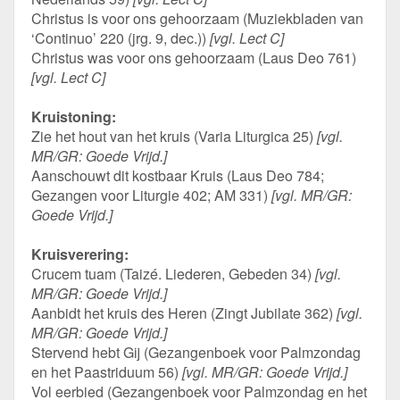
Christus is voor ons gehoorzaam (Muziekbladen van
‘Continuo’ 220 (jrg. 9, dec.))
[vgl. Lect C]
Christus was voor ons gehoorzaam (Laus Deo 761)
[vgl. Lect C]
Kruistoning:
Zie het hout van het kruis (Varia Liturgica 25)
[vgl.
MR/GR: Goede Vrijd.]
Aanschouwt dit kostbaar Kruis (Laus Deo 784;
Gezangen voor Liturgie 402; AM 331)
[vgl. MR/GR:
Goede Vrijd.]
Kruisverering:
Crucem tuam (Taizé. Liederen, Gebeden 34)
[vgl.
MR/GR: Goede Vrijd.]
Aanbidt het kruis des Heren (Zingt Jubilate 362)
[vgl.
MR/GR: Goede Vrijd.]
Stervend hebt Gij (Gezangenboek voor Palmzondag
en het Paastriduum 56)
[vgl. MR/GR: Goede Vrijd.]
Vol eerbied (Gezangenboek voor Palmzondag en het