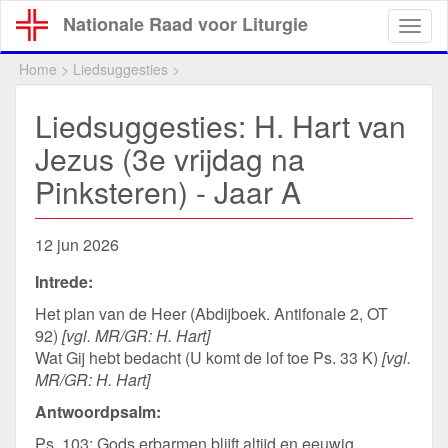
Overslaan
Nationale Raad voor Liturgie
Togg
en
navig
naar
Home
>
Liedsuggesties
>
de
inhoud
Liedsuggesties: H. Hart van
gaan
Jezus (3e vrijdag na
Pinksteren) - Jaar A
12 jun 2026
Intrede:
Het plan van de Heer (Abdijboek. Antifonale 2, OT
92)
[vgl. MR/GR: H. Hart]
Wat Gij hebt bedacht (U komt de lof toe Ps. 33 K)
[vgl.
MR/GR: H. Hart]
Antwoordpsalm:
Ps. 103: Gods erbarmen blijft altijd en eeuwig