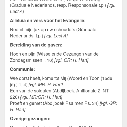
(Graduale Nederlands, resp. Responsoriale t.p.)
[vgl.
Lect A]
Alleluia en vers voor het Evangelie:
Neemt mijn juk op uw schouders (Graduale
Nederlands, t.p.)
[vgl. Lect A]
Bereiding van de gaven:
Hoon en pijn (Wisselende Gezangen van de
Zondagsmissen I, 16)
[vgl. GR: H. Hart]
Communie:
Wie dorst heeft, kome tot Mij (Woord en Toon (15de
jrg.) 1, 4)
[vgl. MR: H. Hart]
Een van de soldaten (Abdijboek. Antifonale 2, NT
228)
[vgl. MR/GR: H. Hart]
Proeft en geniet (Abdijboek Psalmen Ps. 34)
[vgl. GR:
H. Hart]
Overige gezangen: