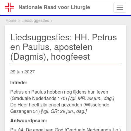
Overslaan
Nationale Raad voor Liturgie
Togg
en
navig
naar
Home
>
Liedsuggesties
>
de
inhoud
Liedsuggesties: HH. Petrus
gaan
en Paulus, apostelen
(Dagmis), hoogfeest
29 jun 2027
Intrede:
Petrus en Paulus hebben nog tijdens hun leven
(Graduale Nederlands 170)
[vgl. MR: 29 jun., dag.]
De Heer heeft zijn engel gezonden (Wisselende
Gezangen 51)
[vgl. GR: 29 jun., dag.]
Antwoordpsalm:
Ps. 34: De engel van God (Graduale Nederlands, t.p.)