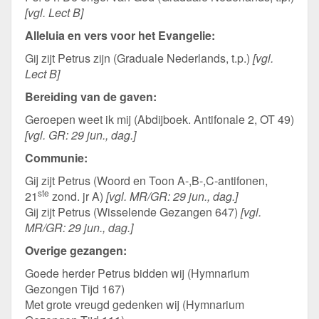
[vgl. Lect B]
Alleluia en vers voor het Evangelie:
Gij zijt Petrus zijn (Graduale Nederlands, t.p.)
[vgl.
Lect B]
Bereiding van de gaven:
Geroepen weet ik mij (Abdijboek. Antifonale 2, OT 49)
[vgl. GR: 29 jun., dag.]
Communie:
Gij zijt Petrus (Woord en Toon A-,B-,C-antifonen,
ste
21
zond. jr A)
[vgl. MR/GR: 29 jun., dag.]
Gij zijt Petrus (Wisselende Gezangen 647)
[vgl.
MR/GR: 29 jun., dag.]
Overige gezangen:
Goede herder Petrus bidden wij (Hymnarium
Gezongen Tijd 167)
Met grote vreugd gedenken wij (Hymnarium