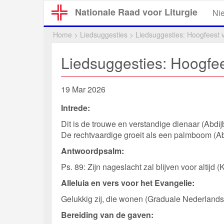
Overslaan
Nationale Raad voor Liturgie
Ni
en
naar
Home
>
Liedsuggesties
>
Liedsuggesties: Hoogfeest v
de
inhoud
Liedsuggesties: Hoogfee
gaan
19 Mar 2026
Intrede:
Dit is de trouwe en verstandige dienaar (Abdi
De rechtvaardige groeit als een palmboom (Ab
Antwoordpsalm:
Ps. 89: Zijn nageslacht zal blijven voor altijd (
Alleluia en vers voor het Evangelie:
Gelukkig zij, die wonen (Graduale Nederlands, 
Bereiding van de gaven: