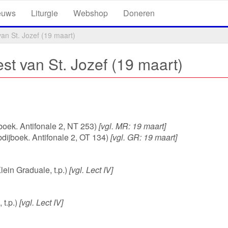
euws
Liturgie
Webshop
Doneren
an St. Jozef (19 maart)
st van St. Jozef (19 maart)
jboek. Antifonale 2, NT 253)
[vgl. MR: 19 maart]
dijboek. Antifonale 2, OT 134)
[vgl. GR: 19 maart]
Klein Graduale, t.p.)
[vgl. Lect IV]
t.p.)
[vgl. Lect IV]