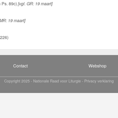
n Ps. 89c)
[vgl. GR: 19 maart]
 MR: 19 maart]
1226)
Contact
Webshop
Copyright 2025 -
Nationale Raad voor Liturgie
-
Privacy verklaring