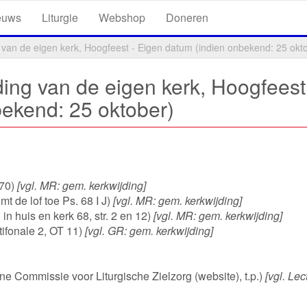
euws
Liturgie
Webshop
Doneren
 van de eigen kerk, Hoogfeest - Eigen datum (indien onbekend: 25 okt
ding van de eigen kerk, Hoogfeest
ekend: 25 oktober)
170)
[vgl. MR: gem. kerkwijding]
mt de lof toe Ps. 68 I J)
[vgl. MR: gem. kerkwijding]
in huis en kerk 68, str. 2 en 12)
[vgl. MR: gem. kerkwijding]
ifonale 2, OT 11)
[vgl. GR: gem. kerkwijding]
ane Commissie voor Liturgische Zielzorg (website), t.p.)
[vgl. Lec