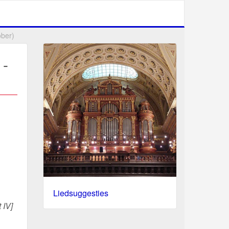
ober)
 -
Liedsuggesties
t IV]