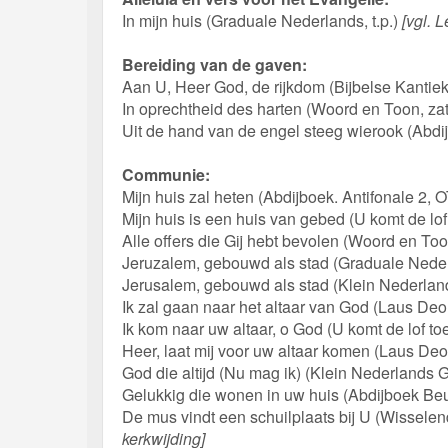
In mijn huis (Graduale Nederlands, t.p.)
[vgl. L
Bereiding van de gaven:
Aan U, Heer God, de rijkdom (Bijbelse Kantie
In oprechtheid des harten (Woord en Toon, zat
Uit de hand van de engel steeg wierook (Abdi
Communie:
Mijn huis zal heten (Abdijboek. Antifonale 2, 
Mijn huis is een huis van gebed (U komt de lof
Alle offers die Gij hebt bevolen (Woord en Too
Jeruzalem, gebouwd als stad (Graduale Nede
Jerusalem, gebouwd als stad (Klein Nederla
Ik zal gaan naar het altaar van God (Laus De
Ik kom naar uw altaar, o God (U komt de lof to
Heer, laat mij voor uw altaar komen (Laus De
God die altijd (Nu mag ik) (Klein Nederlands
Gelukkig die wonen in uw huis (Abdijboek Be
De mus vindt een schuilplaats bij U (Wissel
kerkwijding]