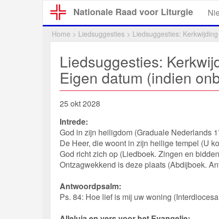
Overslaan
Nationale Raad voor Liturgie
Ni
en
naar
Home
>
Liedsuggesties
>
Liedsuggesties: Kerkwijding
de
inhoud
Liedsuggesties: Kerkwij
gaan
Eigen datum (indien onb
25 okt 2028
Intrede:
God in zijn heiligdom (Graduale Nederlands 
De Heer, die woont in zijn heilige tempel (U ko
God richt zich op (Liedboek. Zingen en bidden 
Ontzagwekkend is deze plaats (Abdijboek. Ant
Antwoordpsalm:
Ps. 84: Hoe lief is mij uw woning (Interdioces
Alleluia en vers voor het Evangelie: