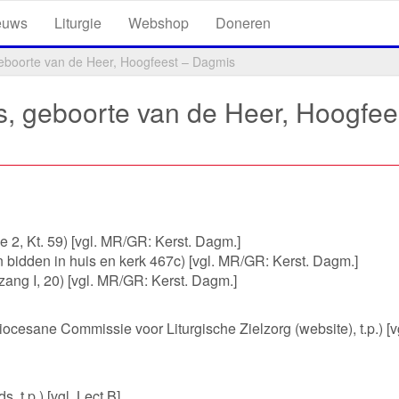
euws
Liturgie
Webshop
Doneren
geboorte van de Heer, Hoogfeest – Dagmis
s, geboorte van de Heer, Hoogfee
e 2, Kt. 59) [vgl. MR/GR: Kerst. Dagm.]
 bidden in huis en kerk 467c) [vgl. MR/GR: Kerst. Dagm.]
ang I, 20) [vgl. MR/GR: Kerst. Dagm.]
cesane Commissie voor Liturgische Zielzorg (website), t.p.) [v
, t.p.) [vgl. Lect B]