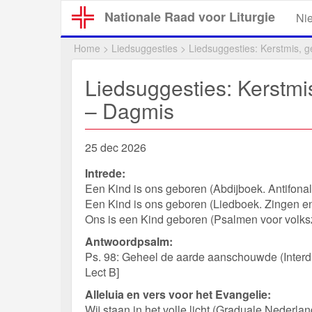
Overslaan
Nationale Raad voor Liturgie
Ni
en
naar
Home
>
Liedsuggesties
>
Liedsuggesties: Kerstmis, 
de
inhoud
Liedsuggesties: Kerstmi
gaan
– Dagmis
25 dec 2026
Intrede:
Een Kind is ons geboren (Abdijboek. Antifonal
Een Kind is ons geboren (Liedboek. Zingen en
Ons is een Kind geboren (Psalmen voor volksz
Antwoordpsalm:
Ps. 98: Geheel de aarde aanschouwde (Interdio
Lect B]
Alleluia en vers voor het Evangelie:
Wij staan in het volle licht (Graduale Nederlands