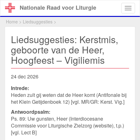
Overslaan
Nationale Raad voor Liturgie
Togg
en
navig
naar
Home
>
Liedsuggesties
>
de
inhoud
Liedsuggesties: Kerstmis,
gaan
geboorte van de Heer,
Hoogfeest – Vigiliemis
24 dec 2026
Intrede:
Heden zult gij weten dat de Heer komt (Antifonale bij
het Klein Getijdenboek 12) [vgl. MR/GR: Kerst. Vig.]
Antwoordpsalm:
Ps. 89: Uw gunsten, Heer (Interdiocesane
Commissie voor Liturgische Zielzorg (website), t.p.)
[vgl. Lect B]