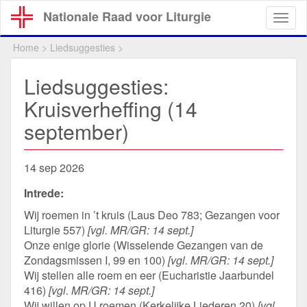
Overslaan
Nationale Raad voor Liturgie
Togg
en
navig
naar
Home
>
Liedsuggesties
>
de
inhoud
Liedsuggesties:
gaan
Kruisverheffing (14
september)
14 sep 2026
Intrede:
Wij roemen in ’t kruis (Laus Deo 783; Gezangen voor
Liturgie 557)
[vgl. MR/GR: 14 sept.]
Onze enige glorie (Wisselende Gezangen van de
Zondagsmissen I, 99 en 100)
[vgl. MR/GR: 14 sept.]
Wij stellen alle roem en eer (Eucharistie Jaarbundel
416)
[vgl. MR/GR: 14 sept.]
Wij willen op U roemen (Kerkelijke Liederen 20)
[vgl.