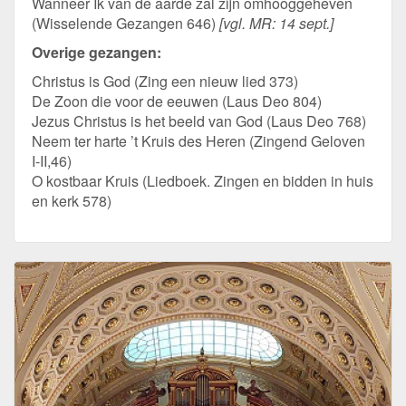
Wanneer Ik van de aarde zal zijn omhooggeheven
(Wisselende Gezangen 646)
[vgl. MR: 14 sept.]
Overige gezangen:
Christus is God (Zing een nieuw lied 373)
De Zoon die voor de eeuwen (Laus Deo 804)
Jezus Christus is het beeld van God (Laus Deo 768)
Neem ter harte ’t Kruis des Heren (Zingend Geloven
I-II,46)
O kostbaar Kruis (Liedboek. Zingen en bidden in huis
en kerk 578)