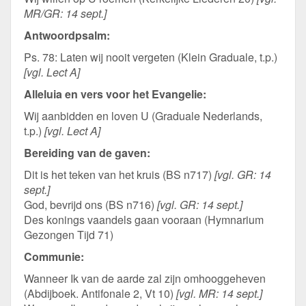
MR/GR: 14 sept.]
Antwoordpsalm:
Ps. 78: Laten wij nooit vergeten (Klein Graduale, t.p.)
[vgl. Lect A]
Alleluia en vers voor het Evangelie:
Wij aanbidden en loven U (Graduale Nederlands,
t.p.)
[vgl. Lect A]
Bereiding van de gaven:
Dit is het teken van het kruis (BS n717)
[vgl. GR: 14
sept.]
God, bevrijd ons (BS n716)
[vgl. GR: 14 sept.]
Des konings vaandels gaan vooraan (Hymnarium
Gezongen Tijd 71)
Communie:
Wanneer Ik van de aarde zal zijn omhooggeheven
(Abdijboek. Antifonale 2, Vt 10)
[vgl. MR: 14 sept.]