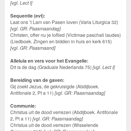
[vgl. Lect I]
Sequentie (evt):
Laat ons ’t Lam van Pasen loven (Varia Liturgica 32)
[vgl. GR: Paasmaandag]
Christen, offer nu je loflied (Victimae paschali laudes)
(Liedboek. Zingen en bidden in huis en kerk 615)
[vgl. GR: Paasmaand]
Alleluia en vers voor het Evangelie:
Dit is de dag (Graduale Nederlands 75)
[vgl. Lect I]
Bereiding van de gaven:
Gij zoekt Jezus, de gekruisigde (Abdijboek.
Antifonale 2, Pt a 11)
[vgl. GR: Paasmaandag]
Communie:
Christus uit de dood verrezen (Abdijboek. Antifonale
2, Pt a 11)
[vgl. GR: Paasmaandag]
Christus uit de dood verrezen (Wisselende