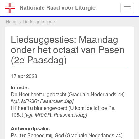
Overslaan
Nationale Raad voor Liturgie
Togg
en
navig
naar
Home
>
Liedsuggesties
>
de
inhoud
Liedsuggesties: Maandag
gaan
onder het octaaf van Pasen
(2e Paasdag)
17 apr 2028
Intrede:
De Heer heeft u gebracht (Graduale Nederlands 73)
[vgl. MR/GR: Paasmaandag]
Hij heeft u binnengevoerd (U komt de lof toe Ps.
105J)
[vgl. MR/GR: Paasmaandag]
Antwoordpsalm:
Ps. 16: Behoed mij, God (Graduale Nederlands 74)