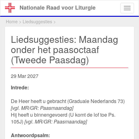
Overslaan
Nationale Raad voor Liturgie
Togg
en
navig
naar
Home
>
Liedsuggesties
>
de
inhoud
Liedsuggesties: Maandag
gaan
onder het paasoctaaf
(Tweede Paasdag)
29 Mar 2027
Intrede:
De Heer heeft u gebracht (Graduale Nederlands 73)
[vgl. MR/GR: Paasmaandag]
Hij heeft u binnengevoerd (U komt de lof toe Ps.
105J)
[vgl. MR/GR: Paasmaandag]
Antwoordpsalm: