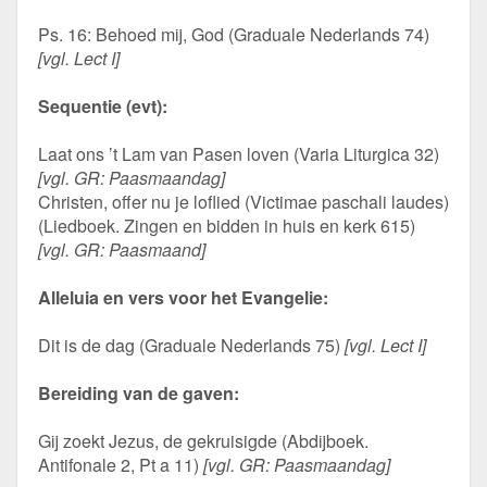
Ps. 16: Behoed mij, God (Graduale Nederlands 74)
[vgl. Lect I]
Sequentie (evt):
Laat ons ’t Lam van Pasen loven (Varia Liturgica 32)
[vgl. GR: Paasmaandag]
Christen, offer nu je loflied (Victimae paschali laudes)
(Liedboek. Zingen en bidden in huis en kerk 615)
[vgl. GR: Paasmaand]
Alleluia en vers voor het Evangelie:
Dit is de dag (Graduale Nederlands 75)
[vgl. Lect I]
Bereiding van de gaven:
Gij zoekt Jezus, de gekruisigde (Abdijboek.
Antifonale 2, Pt a 11)
[vgl. GR: Paasmaandag]