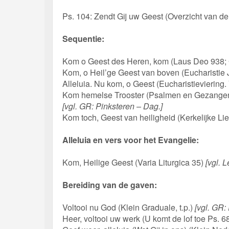
Ps. 104: Zendt Gij uw Geest (Overzicht van 
Sequentie:
Kom o Geest des Heren, kom (Laus Deo 938; 
Kom, o Heil’ge Geest van boven (Eucharistie
Alleluia. Nu kom, o Geest (Eucharistieviering. 
Kom hemelse Trooster (Psalmen en Gezangen t
[vgl. GR: Pinksteren – Dag.]
Kom toch, Geest van heiligheid (Kerkelijke Li
Alleluia en vers voor het Evangelie:
Kom, Heilige Geest (Varia Liturgica 35)
[vgl. L
Bereiding van de gaven:
Voltooi nu God (Klein Graduale, t.p.)
[vgl. GR:
Heer, voltooi uw werk (U komt de lof toe Ps. 68