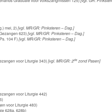
Nederlands Graduale voor volkszangmissen 125)
[vgl. GR: Pinkster
.) mei, 2)
[vgl. MR/GR: Pinksteren – Dag.]
e Gezangen 623)
[vgl. MR/GR: Pinksteren – Dag.]
 Ps. 104 F)
[vgl. MR/GR: Pinksteren – Dag.]
de
Gezangen voor Liturgie 343)
[vgl. MR/GR: 2
zond Pasen]
Gezangen voor Liturgie 442)
6)
n voor Liturgie 483)
gie 628a, 628b)