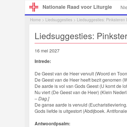
Overslaan
Nationale Raad voor Liturgie
Ni
en
naar
Home
>
Liedsuggesties
>
Liedsuggesties: Pinksteren
de
inhoud
Liedsuggesties: Pinkste
gaan
16 mei 2027
Intrede:
De Geest van de Heer vervult (Woord en Toon 
De Geest van de Heer heeft bezit genomen 
De aarde is vol van Gods Geest (U komt de lof 
Nu viert (De Geest van de Heer) (Klein Nede
– Dag.]
De ganse aarde is vervuld (Eucharistieviering.
Gods liefde is uitgestort (Abdijboek. Antifonal
Antwoordpsalm: