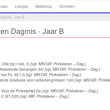
euws
Liturgie
Webshop
Doneren
 Dagmis - Jaar B
ren Dagmis - Jaar B
(3de jrg.) mei, 3)
[vgl. MR/GR: Pinksteren – Dag.]
(Wisselende Gezangen 24)
[vgl. MR/GR: Pinksteren – Dag.]
toe Ps. 68 I J)
[vgl. MR/GR: Pinksteren – Dag.]
rlands Graduale voor volkszangmissen 124)
[vgl. MR/GR: Pinkst
 Voor de Pinkstertijd 2a)
[vgl. MR/GR: Pinksteren – Dag.]
e 2, NT 220)
[vgl. MR: Pinksteren – Dag.]