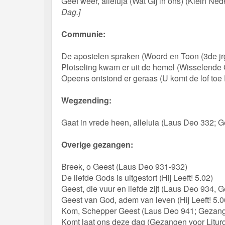
Geef weer, alleluja (Wat Gij in ons) (Klein 
Dag.]
Communie:
De apostelen spraken (Woord en Toon (3de jrg
Plotseling kwam er uit de hemel (Wisselend
Opeens ontstond er geraas (U komt de lof toe
Wegzending:
Gaat in vrede heen, alleluia (Laus Deo 332; 
Overige gezangen:
Breek, o Geest (Laus Deo 931-932)
De liefde Gods is uitgestort (Hij Leeft! 5.02)
Geest, die vuur en liefde zijt (Laus Deo 934, 
Geest van God, adem van leven (Hij Leeft! 5.0
Kom, Schepper Geest (Laus Deo 941; Gezange
Komt laat ons deze dag (Gezangen voor Litur