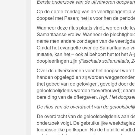
Eerste onderzoek van de uitverkoren doopkan
Op de derde zondag van de veertigdagentijd vi
doopsel met Pasen; het is voor hen de periode 
Wanneer deze ritus plaats vindt, worden de le
Samaritaanse vrouw. Wanneer de plechtigheid
neme men andere zondagen van de veertigdag
Omdat het evangelie over de Samaritaanse vrou
initiatie, kan het – ook al behoort het tot het 
doopleerlingen zijn
(Paschalis sollemnitatis, 2
Over de uitverkorenen voor het doopsel word
handen opgelegd en zij worden weggezonden.
(het gebed van de gelovigen, gevolgd door de 
geloofsbelijdenis worden toevertrouwd); daarna
bereiding van de offergaven.
(vgl. Het doopse
De ritus van de overdracht van de geloofsbeli
De overdracht van de geloofsbelijdenis aan de 
onderzoek volgt. De gebruikelijke weekdagl
toepasselijke perikopen. Na de homilie vindt d