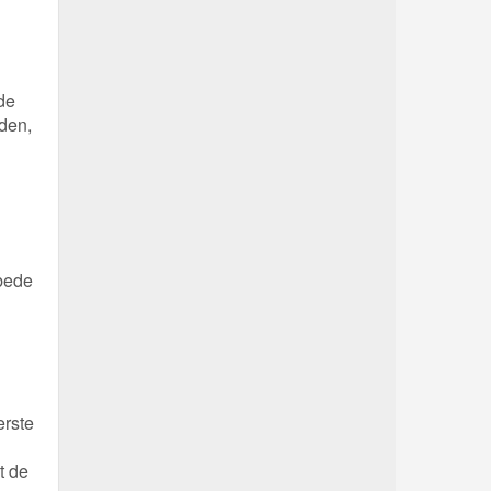
de
den,
bede
erste
t de