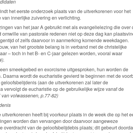
didaten
ndt het eerste onderzoek plaats van de uitverkorenen voor het
van innerlijke zuivering en verlichting.
zingen van het jaar A gebruikt met als evangelielezing die over 
 omwille van pastorale redenen niet op deze dag kan plaatsvin
entijd of zelfs daarvoor in aanmerking komende weekdagen.
w, van het grootste belang is in verband met de christelijke
A-jaar – toch in het B- en C-jaar gelezen worden, vooral waar
4).
t een smeekgebed en exorcisme uitgesproken, hun worden de
 Daarna wordt de eucharistie gevierd te beginnen met de voor
geloofsbelijdenis (aan de uitverkorenen zal later de
 vervolgt de eucharistie op de gebruikelijke wijze vanaf de
l van volwassenen, p.77-82)
jdenis
uitverkorenen heeft bij voorkeur plaats in de week die op het e
ezingen worden dan vervangen door daarvoor aangeweze
e overdracht van de geloofsbelijdebis plaats; dit gebeurt doorda