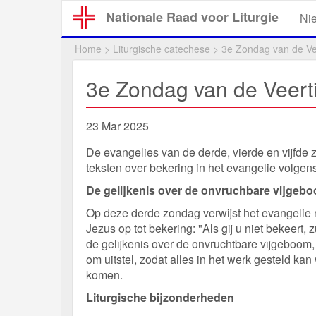
Overslaan
Nationale Raad voor Liturgie
Ni
en
naar
Home
>
Liturgische catechese
>
3e Zondag van de Vee
de
inhoud
3e Zondag van de Veerti
gaan
23 Mar 2025
De evangelies van de derde, vierde en vijfde 
teksten over bekering in het evangelie volgen
De gelijkenis over de onvruchbare vijgeb
Op deze derde zondag verwijst het evangelie 
Jezus op tot bekering: "Als gij u niet bekeert,
de gelijkenis over de onvruchtbare vijgeboom,
om uitstel, zodat alles in het werk gesteld ka
komen.
Liturgische bijzonderheden