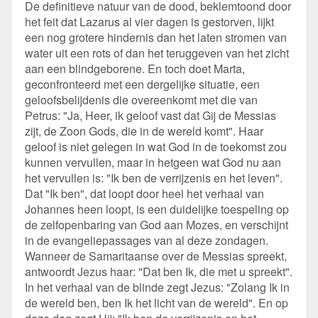
De definitieve natuur van de dood, beklemtoond door
het feit dat Lazarus al vier dagen is gestorven, lijkt
een nog grotere hindernis dan het laten stromen van
water uit een rots of dan het teruggeven van het zicht
aan een blindgeborene. En toch doet Marta,
geconfronteerd met een dergelijke situatie, een
geloofsbelijdenis die overeenkomt met die van
Petrus: "Ja, Heer, ik geloof vast dat Gij de Messias
zijt, de Zoon Gods, die in de wereld komt". Haar
geloof is niet gelegen in wat God in de toekomst zou
kunnen vervullen, maar in hetgeen wat God nu aan
het vervullen is: "Ik ben de verrijzenis en het leven".
Dat "Ik ben", dat loopt door heel het verhaal van
Johannes heen loopt, is een duidelijke toespeling op
de zelfopenbaring van God aan Mozes, en verschijnt
in de evangeliepassages van al deze zondagen.
Wanneer de Samaritaanse over de Messias spreekt,
antwoordt Jezus haar: "Dat ben Ik, die met u spreekt".
In het verhaal van de blinde zegt Jezus: "Zolang Ik in
de wereld ben, ben Ik het licht van de wereld". En op