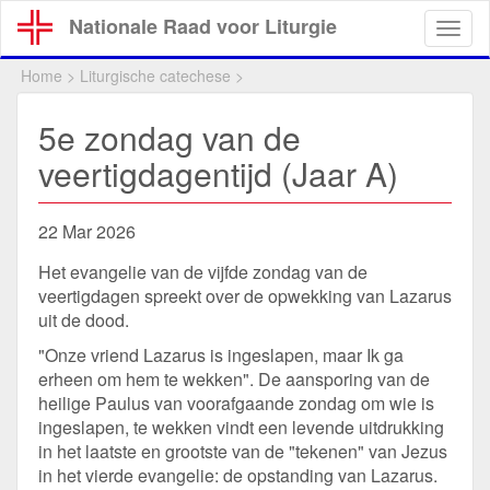
Overslaan
Nationale Raad voor Liturgie
Togg
en
navig
naar
Home
>
Liturgische catechese
>
de
inhoud
5e zondag van de
gaan
veertigdagentijd (Jaar A)
22 Mar 2026
Het evangelie van de vijfde zondag van de
veertigdagen spreekt over de opwekking van Lazarus
uit de dood.
"Onze vriend Lazarus is ingeslapen, maar Ik ga
erheen om hem te wekken". De aansporing van de
heilige Paulus van voorafgaande zondag om wie is
ingeslapen, te wekken vindt een levende uitdrukking
in het laatste en grootste van de "tekenen" van Jezus
in het vierde evangelie: de opstanding van Lazarus.