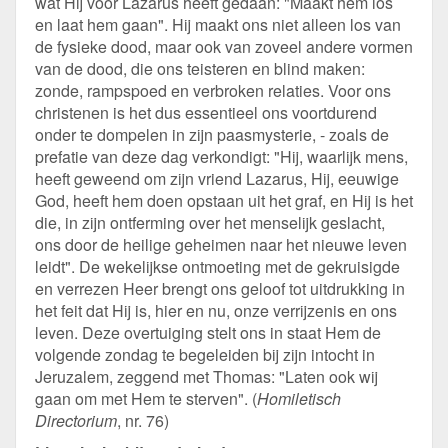
wat Hij voor Lazarus heeft gedaan: "Maakt hem los
en laat hem gaan". Hij maakt ons niet alleen los van
de fysieke dood, maar ook van zoveel andere vormen
van de dood, die ons teisteren en blind maken:
zonde, rampspoed en verbroken relaties. Voor ons
christenen is het dus essentieel ons voortdurend
onder te dompelen in zijn paasmysterie, - zoals de
prefatie van deze dag verkondigt: "Hij, waarlijk mens,
heeft geweend om zijn vriend Lazarus, Hij, eeuwige
God, heeft hem doen opstaan uit het graf, en Hij is het
die, in zijn ontferming over het menselijk geslacht,
ons door de heilige geheimen naar het nieuwe leven
leidt". De wekelijkse ontmoeting met de gekruisigde
en verrezen Heer brengt ons geloof tot uitdrukking in
het feit dat Hij is, hier en nu, onze verrijzenis en ons
leven. Deze overtuiging stelt ons in staat Hem de
volgende zondag te begeleiden bij zijn intocht in
Jeruzalem, zeggend met Thomas: "Laten ook wij
gaan om met Hem te sterven". (
Homiletisch
Directorium
, nr. 76)