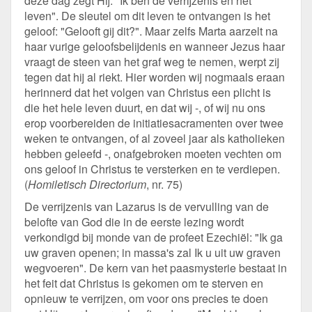
deze dag zegt Hij: "Ik ben de verrijzenis en het
leven". De sleutel om dit leven te ontvangen is het
geloof: "Gelooft gij dit?". Maar zelfs Marta aarzelt na
haar vurige geloofsbelijdenis en wanneer Jezus haar
vraagt de steen van het graf weg te nemen, werpt zij
tegen dat hij al riekt. Hier worden wij nogmaals eraan
herinnerd dat het volgen van Christus een plicht is
die het hele leven duurt, en dat wij -, of wij nu ons
erop voorbereiden de initiatiesacramenten over twee
weken te ontvangen, of al zoveel jaar als katholieken
hebben geleefd -, onafgebroken moeten vechten om
ons geloof in Christus te versterken en te verdiepen.
(
Homiletisch Directorium
, nr. 75)
De verrijzenis van Lazarus is de vervulling van de
belofte van God die in de eerste lezing wordt
verkondigd bij monde van de profeet Ezechiël: "Ik ga
uw graven openen; in massa's zal Ik u uit uw graven
wegvoeren". De kern van het paasmysterie bestaat in
het feit dat Christus is gekomen om te sterven en
opnieuw te verrijzen, om voor ons precies te doen