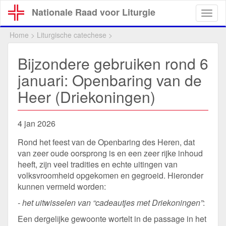
Overslaan
Nationale Raad voor Liturgie
Togg
en
navig
naar
Home
>
Liturgische catechese
>
de
inhoud
Bijzondere gebruiken rond 6
gaan
januari: Openbaring van de
Heer (Driekoningen)
4 jan 2026
Rond het feest van de Openbaring des Heren, dat
van zeer oude oorsprong is en een zeer rijke inhoud
heeft, zijn veel tradities en echte uitingen van
volksvroomheid opgekomen en gegroeid. Hieronder
kunnen vermeld worden:
- het uitwisselen van “cadeautjes met Driekoningen”
:
Een dergelijke gewoonte wortelt in de passage in het