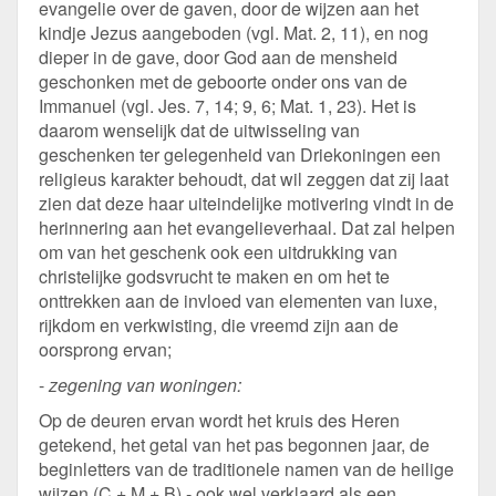
evangelie over de gaven, door de wijzen aan het
kindje Jezus aangeboden (vgl. Mat. 2, 11), en nog
dieper in de gave, door God aan de mensheid
geschonken met de geboorte onder ons van de
Immanuel (vgl. Jes. 7, 14; 9, 6; Mat. 1, 23). Het is
daarom wenselijk dat de uitwisseling van
geschenken ter gelegenheid van Driekoningen een
religieus karakter behoudt, dat wil zeggen dat zij laat
zien dat deze haar uiteindelijke motivering vindt in de
herinnering aan het evangelieverhaal. Dat zal helpen
om van het geschenk ook een uitdrukking van
christelijke godsvrucht te maken en om het te
onttrekken aan de invloed van elementen van luxe,
rijkdom en verkwisting, die vreemd zijn aan de
oorsprong ervan;
-
zegening van woningen:
Op de deuren ervan wordt het kruis des Heren
getekend, het getal van het pas begonnen jaar, de
beginletters van de traditionele namen van de heilige
wijzen (C + M + B) - ook wel verklaard als een