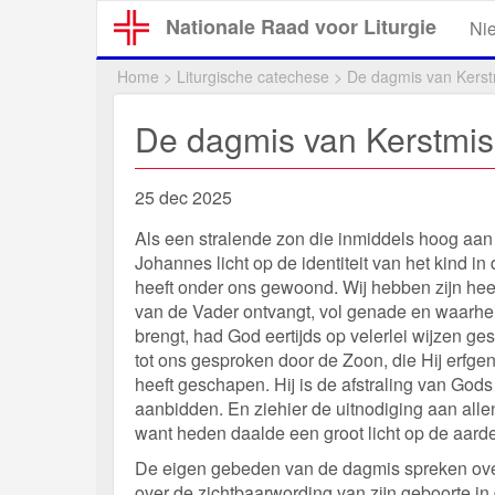
Overslaan
Nationale Raad voor Liturgie
Ni
en
naar
Home
>
Liturgische catechese
>
De dagmis van Kerst
de
inhoud
De dagmis van Kerstmis
gaan
25 dec 2025
Als een stralende zon die inmiddels hoog aan 
Johannes licht op de identiteit van het kind i
heeft onder ons gewoond. Wij hebben zijn hee
van de Vader ontvangt, vol genade en waarhei
brengt, had God eertijds op velerlei wijzen ges
tot ons gesproken door de Zoon, die Hij erfge
heeft geschapen. Hij is de afstraling van Gods
aanbidden. En ziehier de uitnodiging aan alle
want heden daalde een groot licht op de aarde n
De eigen gebeden van de dagmis spreken over
over de zichtbaarwording van zijn geboorte in