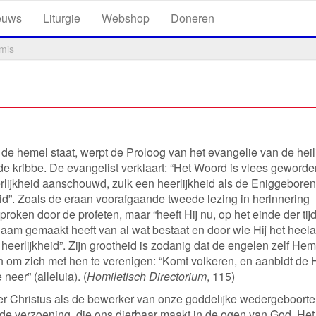
euws
Liturgie
Webshop
Doneren
mis
de hemel staat, werpt de Proloog van het evangelie van de heil
n de kribbe. De evangelist verklaart: “Het Woord is vlees geword
rlijkheid aanschouwd, zulk een heerlijkheid als de Eniggebore
d”. Zoals de eraan voorafgaande tweede lezing in herinnering
proken door de profeten, maar “heeft Hij nu, op het einde der tij
naam gemaakt heeft van al wat bestaat en door wie Hij het heela
 heerlijkheid”. Zijn grootheid is zodanig dat de engelen zelf Hem
n om zich met hen te verenigen: “Komt volkeren, en aanbidt de 
eer” (alleluia). (
Homiletisch Directorium
, 115)
 Christus als de bewerker van onze goddelijke wedergeboorte
 de verzoening, die ons dierbaar maakt in de ogen van God. Het