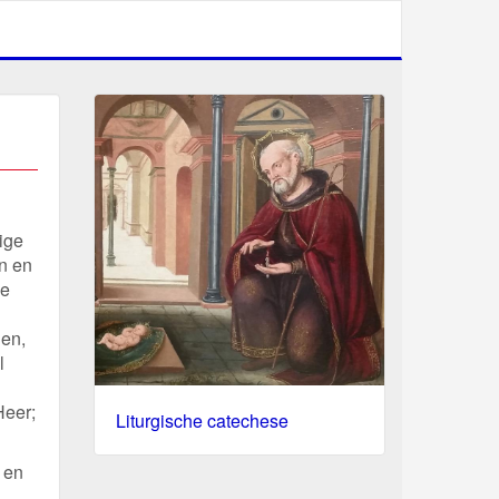
ige
en en
ne
den,
l
Heer;
Liturgische catechese
 en