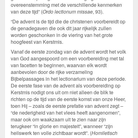
overeenstemming met de verschillende kenmerken
van deze tijd” (
Ordo lectionum missae
, 93).
“De advent is de tijd die de christenen voorbereidt op
de genadegaven die ook dit jaar rijkelijk zullen
worden geschonken in de viering van het grote
hoogfeest van Kerstmis.
Vanaf de eerste zondag van de advent wordt het volk
van God aangespoord om een voorbereiding met tal
van facetten te beginnen, waarvan elk wordt
aanbevolen door de rijke verzameling
Bijbelpassages in het lectionarium van deze periode.
De eerste fase van de advent als voorbereiding op
Kerstmis nodigt ons uit om niet alleen de blik te
richten op de tijd van de eerste komst van onze Heer,
toen Hij – zoals de eerste prefatie van advent zegt –
“de nederigheid van het vlees heeft aangenomen”,
maar ook om waakzaam uit te zien naar zijn
terugkeer “in glorie en majesteit”, wanneer “zijn
heilswerk ten volle zichtbaar wordt”. (
Homiletisch