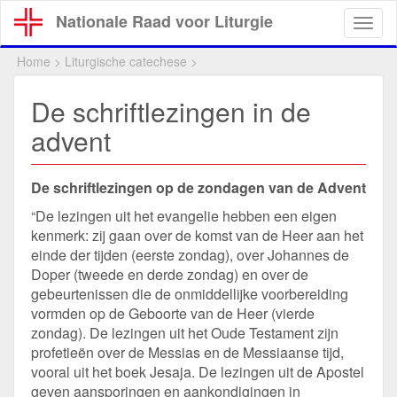
Overslaan
Nationale Raad voor Liturgie
Togg
en
navig
naar
Home
>
Liturgische catechese
>
de
inhoud
De schriftlezingen in de
gaan
advent
De schriftlezingen op de zondagen van de Advent
“De lezingen uit het evangelie hebben een eigen
kenmerk: zij gaan over de komst van de Heer aan het
einde der tijden (eerste zondag), over Johannes de
Doper (tweede en derde zondag) en over de
gebeurtenissen die de onmiddellijke voorbereiding
vormden op de Geboorte van de Heer (vierde
zondag). De lezingen uit het Oude Testament zijn
profetieën over de Messias en de Messiaanse tijd,
vooral uit het boek Jesaja. De lezingen uit de Apostel
geven aansporingen en aankondigingen in