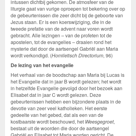
intussen dichtbij gekomen. De atmosfeer van de
liturgie gaat van vurige oproepen tot bekering over op
de gebeurtenissen die zeer dicht bij de geboorte van
Jezus staan. Er is een koerswijziging, die in de
tweede prefatie van de advent naar voren wordt
gebracht. Alle lezingen – van de profeten tot de
apostelen, tot de evangelies – draaien rond het
mysterie dat door de aartsengel Gabriël aan Maria
wordt verkondigd. (
Homiletisch Directorium
, 96)
De lezing van het evangelie
Het verhaal van de boodschap aan Maria bij Lucas is
het Evangelie dat in jaar B wordt gelezen; het wordt
in hetzelfde Evangelie gevolgd door het bezoek aan
Elisabet dat in jaar C wordt gelezen. Deze
gebeurtenissen hebben een bijzondere plaats in de
devotie van zeer veel katholieken. Het eerste
gedeelte van het gebed, dat als een van de
kostbaarste wordt beschouwd, het
Weesgegroet
,
bestaat uit de woorden die door de aartsengel
Gabriël en Elisabet tot Maria worden gericht. De