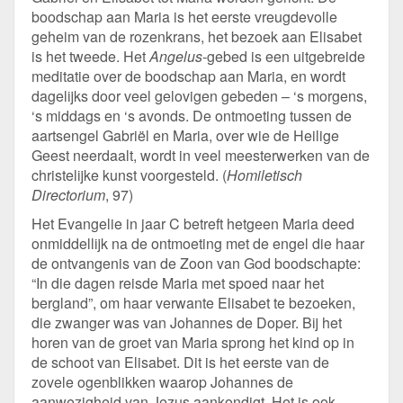
boodschap aan Maria is het eerste vreugdevolle
geheim van de rozenkrans, het bezoek aan Elisabet
is het tweede. Het
Angelus
-gebed is een uitgebreide
meditatie over de boodschap aan Maria, en wordt
dagelijks door veel gelovigen gebeden – ‘s morgens,
‘s middags en ‘s avonds. De ontmoeting tussen de
aartsengel Gabriël en Maria, over wie de Heilige
Geest neerdaalt, wordt in veel meesterwerken van de
christelijke kunst voorgesteld. (
Homiletisch
Directorium
, 97)
Het Evangelie in jaar C betreft hetgeen Maria deed
onmiddellijk na de ontmoeting met de engel die haar
de ontvangenis van de Zoon van God boodschapte:
“In die dagen reisde Maria met spoed naar het
bergland”, om haar verwante Elisabet te bezoeken,
die zwanger was van Johannes de Doper. Bij het
horen van de groet van Maria sprong het kind op in
de schoot van Elisabet. Dit is het eerste van de
zovele ogenblikken waarop Johannes de
aanwezigheid van Jezus aankondigt. Het is ook