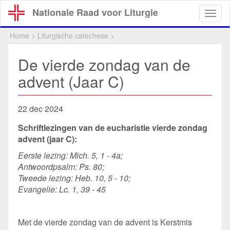
Overslaan
Nationale Raad voor Liturgie
Togg
en
navig
naar
Home
>
Liturgische catechese
>
de
inhoud
De vierde zondag van de
gaan
advent (Jaar C)
22 dec 2024
Schriftlezingen van de eucharistie vierde zondag
advent (jaar C):
Eerste lezing:
Mich. 5, 1 - 4a;
Antwoordpsalm:
Ps. 80;
Tweede lezing:
Heb. 10, 5 - 10;
Evangelie:
Lc. 1, 39 - 45
Met de vierde zondag van de advent is Kerstmis