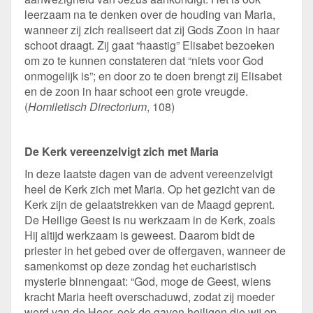
leerzaam na te denken over de houding van Maria,
wanneer zij zich realiseert dat zij Gods Zoon in haar
schoot draagt. Zij gaat “haastig” Elisabet bezoeken
om zo te kunnen constateren dat “niets voor God
onmogelijk is”; en door zo te doen brengt zij Elisabet
en de zoon in haar schoot een grote vreugde.
(
Homiletisch Directorium
, 108)
De Kerk vereenzelvigt zich met Maria
In deze laatste dagen van de advent vereenzelvigt
heel de Kerk zich met Maria. Op het gezicht van de
Kerk zijn de gelaatstrekken van de Maagd geprent.
De Heilige Geest is nu werkzaam in de Kerk, zoals
Hij altijd werkzaam is geweest. Daarom bidt de
priester in het gebed over de offergaven, wanneer de
samenkomst op deze zondag het eucharistisch
mysterie binnengaat: “God, moge de Geest, wiens
kracht Maria heeft overschaduwd, zodat zij moeder
werd van de Heer, ook de gaven heiligen die wij op