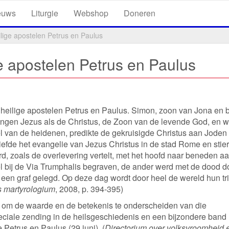
euws
Liturgie
Webshop
Doneren
lige apostelen Petrus en Paulus
e apostelen Petrus en Paulus
e heilige apostelen Petrus en Paulus. Simon, zoon van Jona en 
lingen Jezus als de Christus, de Zoon van de levende God, en 
 van de heidenen, predikte de gekruisigde Christus aan Joden
iefde het evangelie van Jezus Christus in de stad Rome en stie
rd, zoals de overlevering vertelt, met het hoofd naar beneden a
l bij de Via Trumphalis begraven, de ander werd met de dood d
n een graf gelegd. Op deze dag wordt door heel de wereld hun tr
 martyrologium
, 2008, p. 394-395)
 om de waarde en de betekenis te onderscheiden van die
peciale zending in de heilsgeschiedenis en een bijzondere band
Petrus en Paulus (29 juni). (
Directorium over volksvroomheid 