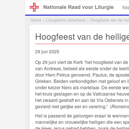
Overslaan
Nationale Raad voor Liturgie
Ni
en
naar
Home
>
Liturgische catechese
>
Hoogfeest van de hei
de
inhoud
Hoogfeest van de heilig
gaan
29 jun 2025
Op 29 juni viert de Kerk “het hoogfeest van d
van Andreas, beleed als eerste onder de leer
door Hem Petrus genoemd. Paulus, de apostel
Grieken. Beiden verkondigden met geloof en l
onder keizer Nero als martelaar. De eerste we
het kruis geslagen en op de Vaticaanse heuve
het zwaard gestraft en aan de Via Ostiensis i
gevierd met gelijke eer en verering.” (
Romeins
Het is passend de gelovigen eraan te wennen
mannelijke en vrouwelijke heiligen die een s
de Heer Jezus gehad hebben, zoals de heilige 