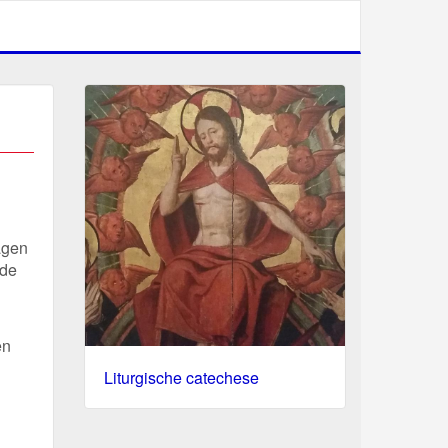
agen
 de
en
Liturgische catechese