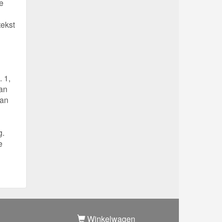
e
tekst
 1,
van
van
g.
e
Winkelwagen