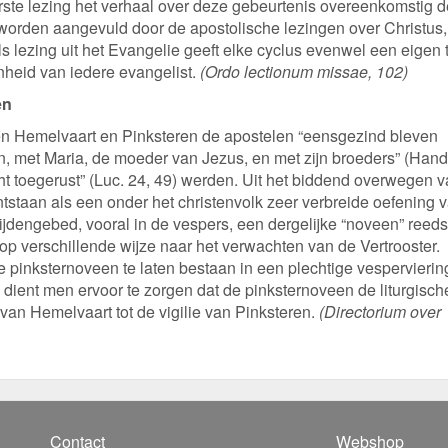
ste lezing het verhaal over deze gebeurtenis overeenkomstig d
worden aangevuld door de apostolische lezingen over Christus,
 lezing uit het Evangelie geeft elke cyclus evenwel een eigen 
heid van iedere evangelist.
(Ordo lectionum missae, 102)
en
sen Hemelvaart en Pinksteren de apostelen “eensgezind bleven
 met Maria, de moeder van Jezus, en met zijn broeders” (Hand.
cht toegerust” (Luc. 24, 49) werden. Uit het biddend overwegen 
tstaan als een onder het christenvolk zeer verbreide oefening 
etijdengebed, vooral in de vespers, een dergelijke “noveen” reeds
op verschillende wijze naar het verwachten van de Vertrooster.
 pinksternoveen te laten bestaan in een plechtige vespervierin
 dient men ervoor te zorgen dat de pinksternoveen de liturgisch
van Hemelvaart tot de vigilie van Pinksteren.
(Directorium over
Contact
Webshop