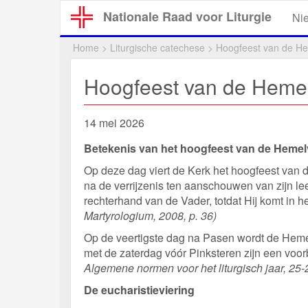
Overslaan
Nationale Raad voor Liturgie
Ni
en
naar
Home
>
Liturgische catechese
>
Hoogfeest van de He
de
inhoud
Hoogfeest van de Hemel
gaan
14 mei 2026
Betekenis van het hoogfeest van de Hemel
Op deze dag viert de Kerk het hoogfeest van 
na de verrijzenis ten aanschouwen van zijn l
rechterhand van de Vader, totdat Hij komt in 
Martyrologium, 2008, p. 36)
Op de veertigste dag na Pasen wordt de Heme
met de zaterdag vóór Pinksteren zijn een voor
Algemene normen voor het liturgisch jaar, 25-
De eucharistieviering