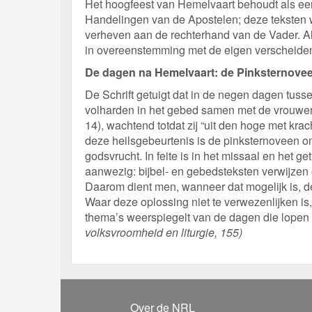
Het hoogfeest van Hemelvaart behoudt als eer
Handelingen van de Apostelen; deze teksten 
verheven aan de rechterhand van de Vader. Als
in overeenstemming met de eigen verscheiden
De dagen na Hemelvaart: de Pinksternove
De Schrift getuigt dat in de negen dagen tus
volharden in het gebed samen met de vrouwen,
14), wachtend totdat zij “uit den hoge met kra
deze heilsgebeurtenis is de pinksternoveen on
godsvrucht. In feite is in het missaal en het g
aanwezig: bijbel- en gebedsteksten verwijzen 
Daarom dient men, wanneer dat mogelijk is, de
Waar deze oplossing niet te verwezenlijken is,
thema’s weerspiegelt van de dagen die lopen 
volksvroomheid en liturgie, 155)
Over de NRL