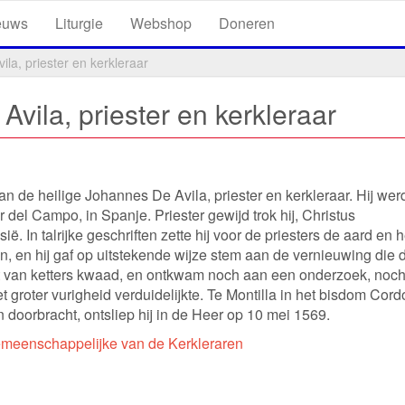
euws
Liturgie
Webshop
Doneren
la, priester en kerkleraar
vila, priester en kerkleraar
an de heilige Johannes De Avila, priester en kerkleraar. Hij wer
del Campo, in Spanje. Priester gewijd trok hij, Christus
. In talrijke geschriften zette hij voor de priesters de aard en h
n, en hij gaf op uitstekende wijze stem aan de vernieuwing die d
cht van ketters kwaad, en ontkwam noch aan een onderzoek, noc
et groter vurigheid verduidelijkte. Te Montilla in het bisdom Cord
n doorbracht, ontsliep hij in de Heer op 10 mei 1569.
meenschappelijke van de Kerkleraren