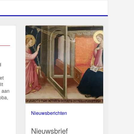
d
et
it
h aan
oba,
Nieuwsberichten
Nieuwsbrief