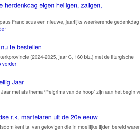
e herdenkdag eigen heiligen, zaligen,
 paus Franciscus een nieuwe, jaarlijks weerkerende gedenkdag
der
nu te bestellen
rkprovincie (2024-2025, jaar C, 160 blz.) met de liturgische
 verder
ilig Jaar
g Jaar met als thema ‘Pelgrims van de hoop’ zijn aan het begin 
se r.k. martelaren uit de 20e eeuw
sdom kent tal van gelovigen die in moeilijke tijden bereid war