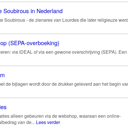
e Soubirous in Nederland
e Soubirous - de zienares van Lourdes die later religieuze werd 
shop (SEPA-overboeking)
ren: via iDEAL of via een gewone overschrijving (SEPA). Een
um
et de bijlagen wordt door de drukker geleverd aan het begin va
ies
aties alleen gebeuren via de webshop, waaraan een online-
albedrag van de...
Lees verder