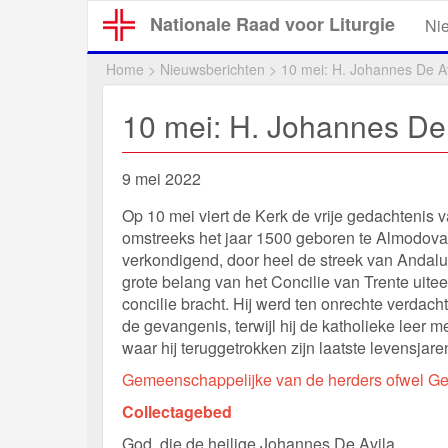
Overslaan
Nationale Raad voor Liturgie
Ni
en
naar
Home
>
Nieuwsberichten
>
10 mei: H. Johannes De Avi
de
inhoud
10 mei: H. Johannes De A
gaan
9 mei 2022
Op 10 mei viert de Kerk de vrije gedachtenis v
omstreeks het jaar 1500 geboren te Almodovar 
verkondigend, door heel de streek van Andalusië
grote belang van het Concilie van Trente uitee
concilie bracht. Hij werd ten onrechte verda
de gevangenis, terwijl hij de katholieke leer m
waar hij teruggetrokken zijn laatste levensjare
Gemeenschappelijke van de herders ofwel Ge
Collectagebed
God, die de heilige Johannes De Avila