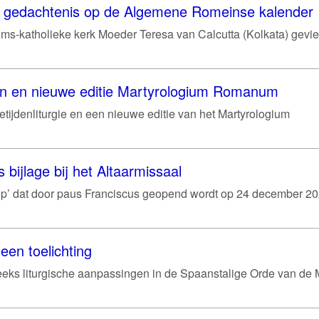
je gedachtenis op de Algemene Romeinse kalender
ms-katholieke kerk Moeder Teresa van Calcutta (Kolkata) gevie
en en nieuwe editie Martyrologium Romanum
etijdenliturgie en een nieuwe editie van het Martyrologium
s bijlage bij het Altaarmissaal
hoop’ dat door paus Franciscus geopend wordt op 24 december 202
een toelichting
eeks liturgische aanpassingen in de Spaanstalige Orde van de 