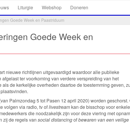
euws
Liturgie
Webshop
Doneren
eringen Goede Week en Paastriduum
vieringen Goede Week en
 nieuwe richtlijnen uitgevaardigd waardoor alle publieke
en afgelast ter voorkoming van verdere verspreiding van het
e als de kerkelijke overheden daartoe de toestemming geven, zu
 plaatsvinden.
 (van Palmzondag 5 tot Pasen 12 april 2020) worden geschorst
e volgen via radio, tv of
livestream
kan de bisschop voor enkele
medewerkers die noodzakelijk zijn voor deze viering met opnam
n zij de regels van
social distancing
of
bewaren van een veilige