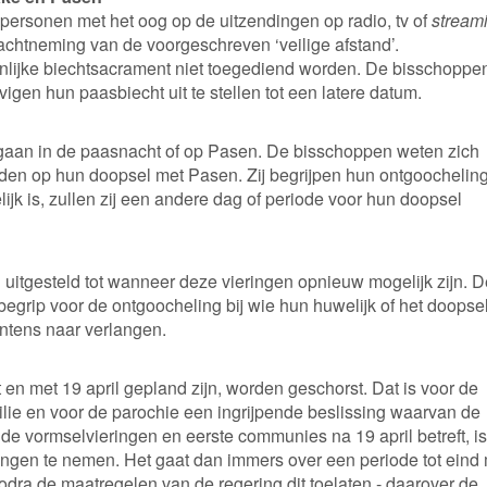
 personen met het oog op de uitzendingen op radio, tv of
stream
achtneming van de voorgeschreven ‘veilige afstand’.
nlijke biechtsacrament niet toegediend worden. De bisschoppe
gen hun paasbiecht uit te stellen tot een latere datum.
gaan in de paasnacht of op Pasen. De bisschoppen weten zich
eiden op hun doopsel met Pasen. Zij begrijpen hun ontgoochelin
jk is, zullen zij een andere dag of periode voor hun doopsel
 uitgesteld tot wanneer deze vieringen opnieuw mogelijk zijn. D
egrip voor de ontgoocheling bij wie hun huwelijk of het doopse
intens naar verlangen.
en met 19 april gepland zijn, worden geschorst. Dat is voor de
ilie en voor de parochie een ingrijpende beslissing waarvan de
e vormselvieringen en eerste communies na 19 april betreft, is
ssingen te nemen. Het gaat dan immers over een periode tot eind 
odra de maatregelen van de regering dit toelaten - daarover de