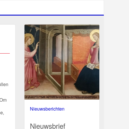
llen
. Om
Nieuwsberichten
e,
Nieuwsbrief