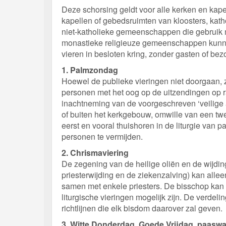
Deze schorsing geldt voor alle kerken en kape
kapellen of gebedsruimten van kloosters, kath
niet-katholieke gemeenschappen die gebruik 
monastieke religieuze gemeenschappen kunne
vieren in besloten kring, zonder gasten of bez
1. Palmzondag
Hoewel de publieke vieringen niet doorgaan, z
personen met het oog op de uitzendingen op ra
inachtneming van de voorgeschreven ‘veilige
of buiten het kerkgebouw, omwille van een tw
eerst en vooral thuishoren in de liturgie va
personen te vermijden.
2. Chrismaviering
De zegening van de heilige oliën en de wijding
priesterwijding en de ziekenzalving) kan allee
samen met enkele priesters. De bisschop kan 
liturgische vieringen mogelijk zijn. De verdel
richtlijnen die elk bisdom daarover zal geven.
3. Witte Donderdag, Goede Vrijdag, paasw