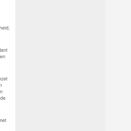
heid,
tant
ken
nzet
n
en
 de
met