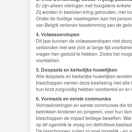
Er zijn alleen vieringen met hoogstens enkele
Zij worden in besloten kring gehouden, met in
Onder de huidige maatregelen kan het persoo
van België verlenen toestemming aan de gelovi
4. Volwassendopen
Dit jaar kunnen de volwassendopen niet door
verbonden met wie zich al lange tijd voorber
vragen hen geduld te hebben. Zodra het mogeli
voorstellen.
5. Doopsels en kerkelijke huwelijken
Alle doopsels en kerkelijke huwelijken worden
bisschoppen nemen deze beslissing met alle b
hun kind zorgvuldig hebben voorbereid en er 
6. Vormsels en eerste communies
Vormselvieringen en eerste communies die tot 
betrokken kinderen en jongeren, voor hun fam
bisschoppen de impact terdege beseffen. Wat d
op dit ogenblik te vroeg om definitieve besli
De bisschoppen zullen zo snel mogelijk - en z