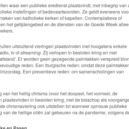
llen waar een publieke eredienst plaatsvindt, met inbegrip van 
olieke instellingen of bedevaartsoorden. Ze geldt eveneens voo
maken van katholieke kerken of kapellen. Contemplatieve of
n het getijdengebed en de diensten van de Goede Week alle
oekers.
ullen uitsluitend vieringen plaatsvinden met hoogstens enkele
dio, tv of
streaming
. Zij verlopen in besloten kring en met
 afstand’. Er worden geen gezegende palmtakken verspreid bin
eevoudige reden. Een liturgische reden: omdat deze palmtakke
n palmzondag. Een preventieve reden: om samenscholingen van
 van het heilig chrisma (voor het doopsel, het vormsel, de
n plaatsvinden in besloten kring, met de bisschop als voorgange
de chrismaviering ook uitstellen tot wanneer opnieuw publieke
ing van de heilige oliën zal gebeuren na de pandemie, volgens d
ake en Pasen