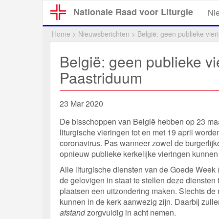
Overslaan
Nationale Raad voor Liturgie
Ni
en
naar
Home
>
Nieuwsberichten
>
België: geen publieke vi
de
inhoud
België: geen publieke 
gaan
Paastriduum
23 Mar 2020
De bisschoppen van België hebben op 23 maart
liturgische vieringen tot en met 19 april word
coronavirus. Pas wanneer zowel de burgerlijk
opnieuw publieke kerkelijke vieringen kunnen
Alle liturgische diensten van de Goede Week
de gelovigen in staat te stellen deze diensten t
plaatsen een uitzondering maken. Slechts de 
kunnen in de kerk aanwezig zijn. Daarbij zulle
afstand
zorgvuldig in acht nemen.