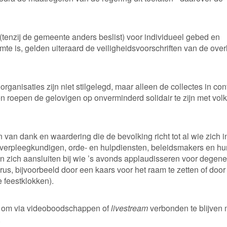
tenzij de gemeente anders beslist) voor individueel gebed en
mte is, gelden uiteraard de veiligheidsvoorschriften van de over
rganisaties zijn niet stilgelegd, maar alleen de collectes in con
 roepen de gelovigen op onverminderd solidair te zijn met vol
n van dank en waardering die de bevolking richt tot al wie zich i
en verpleegkundigen, orde- en hulpdiensten, beleidsmakers en hu
n zich aansluiten bij wie ’s avonds applaudisseren voor degen
virus, bijvoorbeeld door een kaars voor het raam te zetten of door
 feestklokken).
 om via videoboodschappen of
livestream
verbonden te blijven 
.