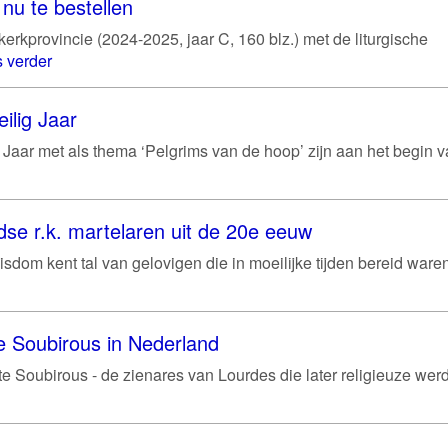
nu te bestellen
rkprovincie (2024-2025, jaar C, 160 blz.) met de liturgische
 verder
ilig Jaar
g Jaar met als thema ‘Pelgrims van de hoop’ zijn aan het begin 
se r.k. martelaren uit de 20e eeuw
sdom kent tal van gelovigen die in moeilijke tijden bereid war
e Soubirous in Nederland
e Soubirous - de zienares van Lourdes die later religieuze werd 