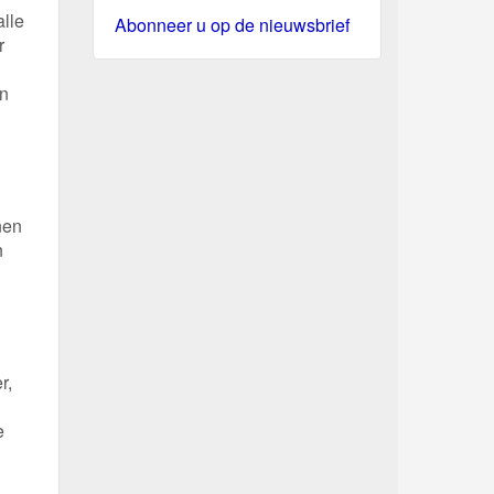
alle
Abonneer u op de nieuwsbrief
r
en
nen
n
r,
e