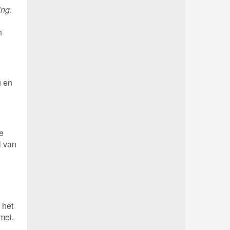
ing
.
n
g en
e
l van
 het
mei.