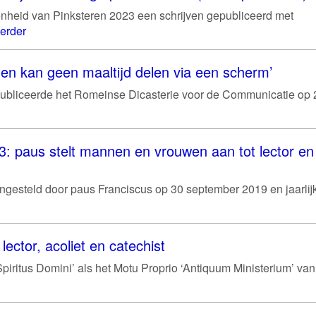
nheid van Pinksteren 2023 een schrijven gepubliceerd met
erder
en kan geen maaltijd delen via een scherm’
k publiceerde het Romeinse Dicasterie voor de Communicatie op 
 paus stelt mannen en vrouwen aan tot lector en
ngesteld door paus Franciscus op 30 september 2019 en jaarlijk
lector, acoliet en catechist
piritus Domini’ als het Motu Proprio ‘Antiquum Ministerium’ van