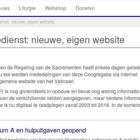
euws
Liturgie
Webshop
Doneren
enst: nieuwe, eigen website
dienst: nieuwe, eigen website
t en de Regeling van de Sacramenten heeft enkele dagen geled
nu toe werden mededelingen van deze Congregatie via internet
gemene website van het Vaticaan.
(externe
) is nog grotendeels in opbouw en bevat nog weinig informatie
s van de verschillende velden aangegeven, maar verdere informa
ink)
ae
is nu digitaal te raadplegen vanaf 2003 tot 2016. In de komen
rium A en hulpuitgaven geopend
het bestellen van het nieuwe liturgische Lectionarium A met de