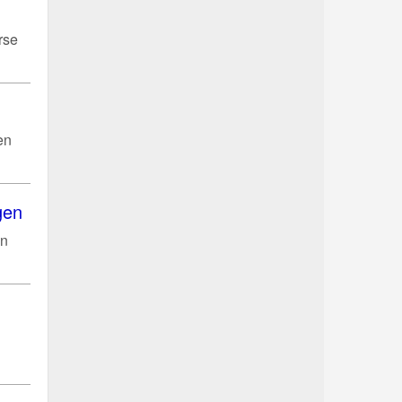
rse
en
gen
en