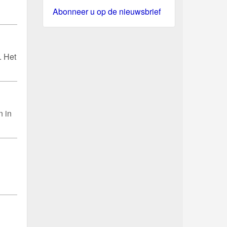
Abonneer u op de nieuwsbrief
. Het
n in
,