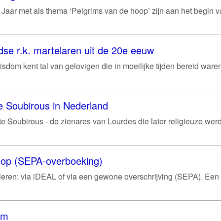
g Jaar met als thema ‘Pelgrims van de hoop’ zijn aan het begin 
se r.k. martelaren uit de 20e eeuw
sdom kent tal van gelovigen die in moeilijke tijden bereid war
e Soubirous in Nederland
e Soubirous - de zienares van Lourdes die later religieuze werd 
shop (SEPA-overboeking)
ren: via iDEAL of via een gewone overschrijving (SEPA). Een
um