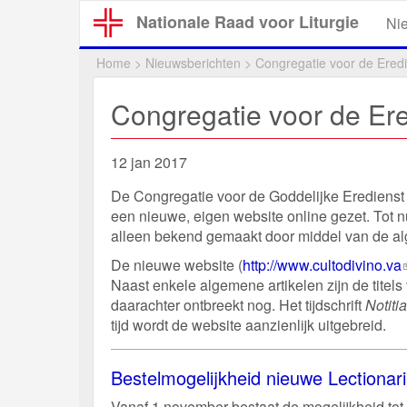
Overslaan
Nationale Raad voor Liturgie
Ni
en
naar
Home
>
Nieuwsberichten
>
Congregatie voor de Eredi
de
inhoud
Congregatie voor de Ere
gaan
12 jan 2017
De Congregatie voor de Goddelijke Erediens
een nieuwe, eigen website online gezet. Tot 
alleen bekend gemaakt door middel van de al
De nieuwe website (
http://www.cultodivino.va
Naast enkele algemene artikelen zijn de titel
l
daarachter ontbreekt nog. Het tijdschrift
Notiti
tijd wordt de website aanzienlijk uitgebreid.
Bestelmogelijkheid nieuwe Lectiona
Vanaf 1 november bestaat de mogelijkheid tot 