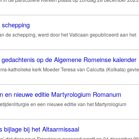
e schepping
van de schepping, werd door het Vaticaan gepubliceerd aan het
je gedachtenis op de Algemene Romeinse kalender
ms-katholieke kerk Moeder Teresa van Calcutta (Kolkata) gevie
en en nieuwe editie Martyrologium Romanum
etijdenliturgie en een nieuwe editie van het Martyrologium
s bijlage bij het Altaarmissaal
hoop’ dat door paus Franciscus geopend wordt op 24 december 202