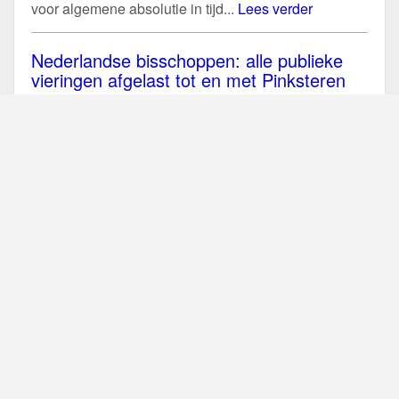
voor algemene absolutie in tijd...
Lees verder
Nederlandse bisschoppen: alle publieke
vieringen afgelast tot en met Pinksteren
In reactie op de aangescherpte maatregelen van de
overheid tegen de verspreiding van het coronavirus
op 23 maart, hebben de...
Lees verder
België: geen publieke vieringen Goede
Week en Paastriduum
De bisschoppen van België hebben op 23 maart
nieuwe richtlijnen uitgevaardigd waardoor alle
publieke liturgische vieringen tot en met 19...
Lees
verder
Mondiaal gebed met de paus en zegen
Urbi et Orbi (25 en 27 maart)