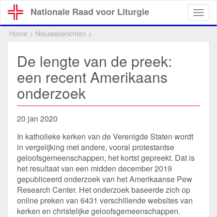
Overslaan
Nationale Raad voor Liturgie
Togg
en
navig
naar
Home
>
Nieuwsberichten
>
de
inhoud
De lengte van de preek:
gaan
een recent Amerikaans
onderzoek
20 jan 2020
In katholieke kerken van de Verenigde Staten wordt
in vergelijking met andere, vooral protestantse
geloofsgemeenschappen, het kortst gepreekt. Dat is
het resultaat van een midden december 2019
gepubliceerd onderzoek van het Amerikaanse Pew
Research Center. Het onderzoek baseerde zich op
online preken van 6431 verschillende websites van
kerken en christelijke geloofsgemeenschappen.