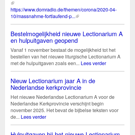
(externe
link)
https://www.domradio.de/themen/corona/2020-04-
10/massnahme-fortlaufend-p...
(externe
link)
Bestelmogelijkheid nieuwe Lectionarium A
en hulpuitgaven geopend
Vanaf 1 november bestaat de mogelijkheid tot het
bestellen van het nieuwe liturgische Lectionarium A
met de hulpuitgaven zoals een...
Lees verder
Nieuw Lectionarium jaar A in de
Nederlandse kerkprovincie
Het nieuwe Nederlandse Lectionarium A voor de
Nederlandse Kerkprovincie verschijnt begin
november 2025. Het bevat de bijbelse teksten voor
de...
Lees verder
Hulpuitgaven bij het nieuwe Lectionarium