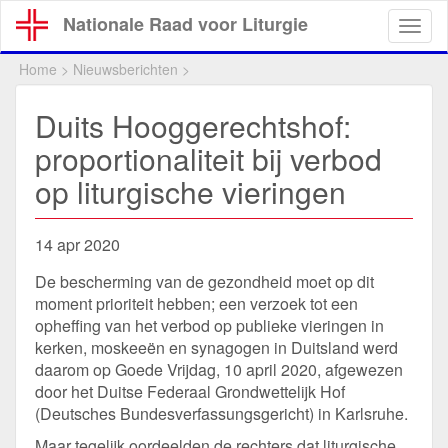
Overslaan
Nationale Raad voor Liturgie
Togg
en
navig
naar
Home
>
Nieuwsberichten
>
de
inhoud
Duits Hooggerechtshof:
gaan
proportionaliteit bij verbod
op liturgische vieringen
14 apr 2020
De bescherming van de gezondheid moet op dit
moment prioriteit hebben; een verzoek tot een
opheffing van het verbod op publieke vieringen in
kerken, moskeeën en synagogen in Duitsland werd
daarom op Goede Vrijdag, 10 april 2020, afgewezen
door het Duitse Federaal Grondwettelijk Hof
(Deutsches Bundesverfassungsgericht) in Karlsruhe.
Maar tegelijk oordeelden de rechters dat liturgische