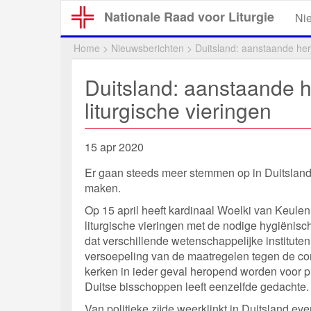
Overslaan
Nationale Raad voor Liturgie
Ni
en
naar
Home
>
Nieuwsberichten
>
Duitsland: aanstaande her
de
inhoud
Duitsland: aanstaande h
gaan
liturgische vieringen
15 apr 2020
Er gaan steeds meer stemmen op in Duitsland
maken.
Op 15 april heeft kardinaal Woelki van Keulen
liturgische vieringen met de nodige hygiënis
dat verschillende wetenschappelijke institute
versoepeling van de maatregelen tegen de cor
kerken in ieder geval heropend worden voor pub
Duitse bisschoppen leeft eenzelfde gedachte.
Van politieke zijde weerklinkt in Duitsland e