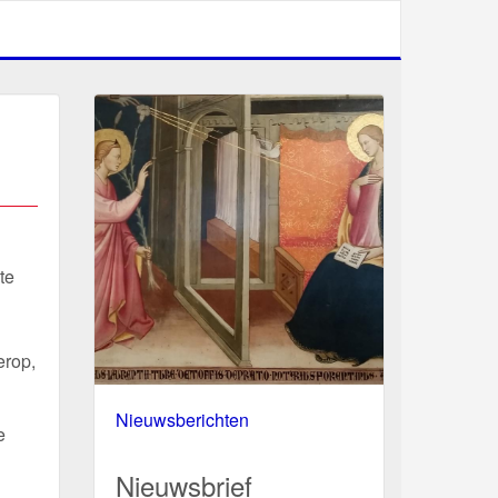
te
erop,
Nieuwsberichten
e
Nieuwsbrief