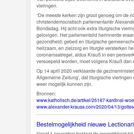
vieringen.
“De meeste kerken zijn groot genoeg om de no
christendemocratisch parlementariër Alexand
Bondsdag. Hij acht ook extra liturgische vier
gelovigen. Het parlementslid herinnerde eraan
gezondheid; gebed en liturgische gemeenschap
heilzaam, en zielzorg en liturgie versterken h
coronamaatregel, aldus Krauß in een persve
versoepeld worden, moet volgens Krauß dan oo
Op 14 april 2020 verklaarde de gezinsministe
Allgemeine Zeitung’, dat liturgische vieringe
weer mogelijk kunnen zijn.
Bronnen:
www.katholisch.de/artikel/25187-kardinal-woelk
www.alexander-krauss.com/2020/04/13/gotte
Bestelmogelijkheid nieuwe Lectiona
Vanaf 1 november bestaat de mogelijkheid tot 