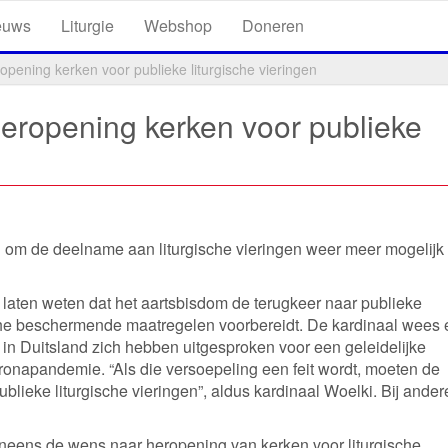
euws
Liturgie
Webshop
Doneren
opening kerken voor publieke liturgische vieringen
eropening kerken voor publieke
 om de deelname aan liturgische vieringen weer meer mogelijk 
 laten weten dat het aartsbisdom de terugkeer naar publieke
che beschermende maatregelen voorbereidt. De kardinaal wees 
n in Duitsland zich hebben uitgesproken voor een geleidelijke
onapandemie. “Als die versoepeling een feit wordt, moeten de
lieke liturgische vieringen”, aldus kardinaal Woelki. Bij ander
veneens de wens naar heropening van kerken voor liturgische