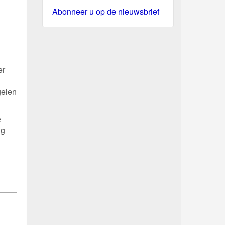
Abonneer u op de nieuwsbrief
er
gelen
e
ig