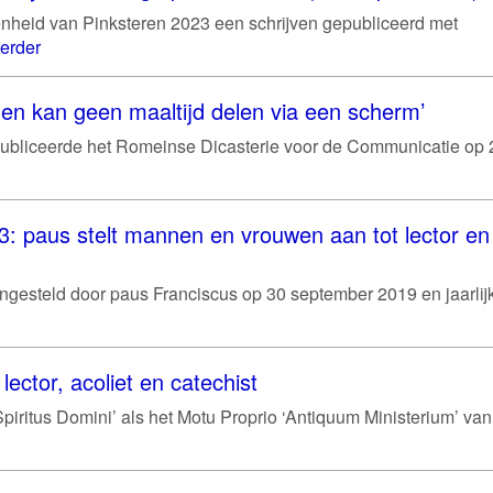
nheid van Pinksteren 2023 een schrijven gepubliceerd met
erder
en kan geen maaltijd delen via een scherm’
k publiceerde het Romeinse Dicasterie voor de Communicatie op 
 paus stelt mannen en vrouwen aan tot lector en
ngesteld door paus Franciscus op 30 september 2019 en jaarlijk
lector, acoliet en catechist
piritus Domini’ als het Motu Proprio ‘Antiquum Ministerium’ van