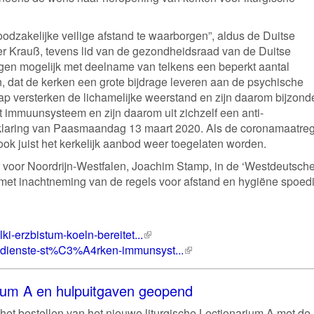
odzakelijke veilige afstand te waarborgen”, aldus de Duitse
er Krauß, tevens lid van de gezondheidsraad van de Duitse
ingen mogelijk met deelname van telkens een beperkt aantal
, dat de kerken een grote bijdrage leveren aan de psychische
 versterken de lichamelijke weerstand en zijn daarom bijzond
et immuunsysteem en zijn daarom uit zichzelf een anti-
rklaring van Paasmaandag 13 maart 2020. Als de coronamaatre
k juist het kerkelijk aanbod weer toegelaten worden.
r voor Noordrijn-Westfalen, Joachim Stamp, in de ‘Westdeutsch
n met inachtneming van de regels voor afstand en hygiëne spoed
i-erzbistum-koeln-bereitet...
(externe
sdienste-st%C3%A4rken-immunsyst...
link)
(externe
link)
rium A en hulpuitgaven geopend
het bestellen van het nieuwe liturgische Lectionarium A met de