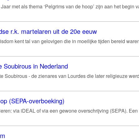
g Jaar met als thema ‘Pelgrims van de hoop’ zijn aan het begin 
se r.k. martelaren uit de 20e eeuw
sdom kent tal van gelovigen die in moeilijke tijden bereid war
e Soubirous in Nederland
e Soubirous - de zienares van Lourdes die later religieuze werd 
shop (SEPA-overboeking)
ren: via iDEAL of via een gewone overschrijving (SEPA). Een
um