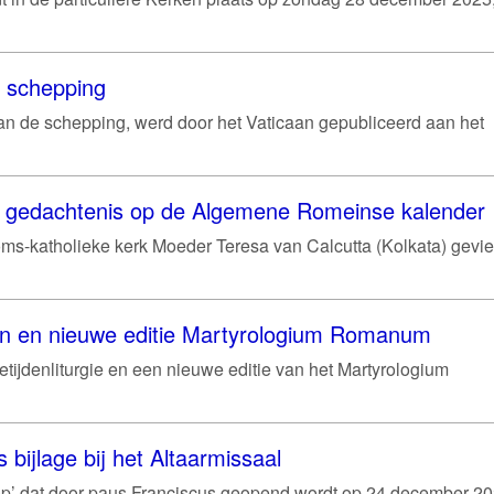
e schepping
van de schepping, werd door het Vaticaan gepubliceerd aan het
je gedachtenis op de Algemene Romeinse kalender
ms-katholieke kerk Moeder Teresa van Calcutta (Kolkata) gevie
en en nieuwe editie Martyrologium Romanum
etijdenliturgie en een nieuwe editie van het Martyrologium
s bijlage bij het Altaarmissaal
hoop’ dat door paus Franciscus geopend wordt op 24 december 202