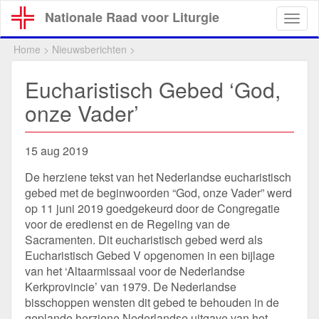
Overslaan
Nationale Raad voor Liturgie
Togg
en
navig
naar
Home
>
Nieuwsberichten
>
de
inhoud
Eucharistisch Gebed ‘God,
gaan
onze Vader’
15 aug 2019
De herziene tekst van het Nederlandse eucharistisch
gebed met de beginwoorden “God, onze Vader” werd
op 11 juni 2019 goedgekeurd door de Congregatie
voor de eredienst en de Regeling van de
Sacramenten. Dit eucharistisch gebed werd als
Eucharistisch Gebed V opgenomen in een bijlage
van het ‘Altaarmissaal voor de Nederlandse
Kerkprovincie’ van 1979. De Nederlandse
bisschoppen wensten dit gebed te behouden in de
geplande herziene Nederlandse uitgave van het