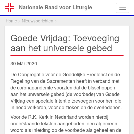
Overslaan
Nationale Raad voor Liturgie
Togg
en
navig
naar
Home
>
Nieuwsberichten
>
de
inhoud
Goede Vrijdag: Toevoeging
gaan
aan het universele gebed
30 Mar 2020
De Congregatie voor de Goddelijke Eredienst en de
Regeling van de Sacramenten heeft in verband met
de coronapandemie voorzien dat de bisschoppen
aan het universele gebed (de voorbede) van Goede
Vrijdag een speciale intentie toevoegen voor hen die
in nood verkeren, voor de zieken en de overledenen.
Voor de R.K. Kerk in Nederland worden hierbij
onderstaande teksten aangeboden: een algemeen
woord als inleiding op de voorbede als geheel en de