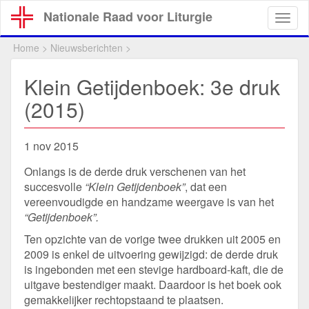
Overslaan
Nationale Raad voor Liturgie
Togg
en
navig
naar
Home
>
Nieuwsberichten
>
de
inhoud
Klein Getijdenboek: 3e druk
gaan
(2015)
1 nov 2015
Onlangs is de derde druk verschenen van het
succesvolle
“Klein Getijdenboek”
, dat een
vereenvoudigde en handzame weergave is van het
“Getijdenboek”.
Ten opzichte van de vorige twee drukken uit 2005 en
2009 is enkel de uitvoering gewijzigd: de derde druk
is ingebonden met een stevige hardboard-kaft, die de
uitgave bestendiger maakt. Daardoor is het boek ook
gemakkelijker rechtopstaand te plaatsen.