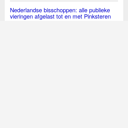
Nederlandse bisschoppen: alle publieke
vieringen afgelast tot en met Pinksteren
In reactie op de aangescherpte maatregelen van de
overheid tegen de verspreiding van het coronavirus
op 23 maart, hebben de...
Lees verder
België: geen publieke vieringen Goede
Week en Paastriduum
De bisschoppen van België hebben op 23 maart
nieuwe richtlijnen uitgevaardigd waardoor alle
publieke liturgische vieringen tot en met 19...
Lees
verder
Mondiaal gebed met de paus en zegen
Urbi et Orbi (25 en 27 maart)
Bij het Angelusgebed op zondag 22 maart heeft paus
Franciscus alle katholieken opgeroepen tot gebed in