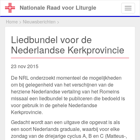
Overslaan
Nationale Raad voor Liturgie
Togg
en
navig
naar
Home
>
Nieuwsberichten
>
de
inhoud
Liedbundel voor de
gaan
Nederlandse Kerkprovincie
23 nov 2015
De NRL onderzoekt momenteel de mogelijkheden
om bij gelegenheid van het verschijnen van de
herziene Nederlandse vertaling van het Romeins
missaal een liedbundel te publiceren die bedoeld is
voor gebruik in de gehele Nederlandse
Kerkprovincie.
Gedacht wordt aan een uitgave die opgevat is als
een soort Nederlands graduale, waarbij voor elke
zondag van de driejarige cyclus A, B en C (Matteus-,