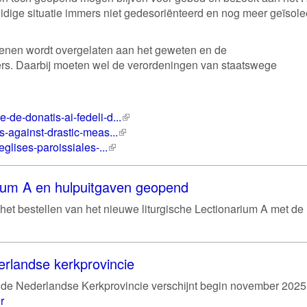
dige situatie immers niet gedesoriënteerd en nog meer geïsole
penen wordt overgelaten aan het geweten en de
ders. Daarbij moeten wel de verordeningen van staatswege
e-de-donatis-ai-fedeli-d...
(externe
ns-against-drastic-meas...
(externe
link)
-eglises-paroissiales-...
(externe
link)
link)
rium A en hulpuitgaven geopend
het bestellen van het nieuwe liturgische Lectionarium A met de
erlandse kerkprovincie
de Nederlandse Kerkprovincie verschijnt begin november 2025
r