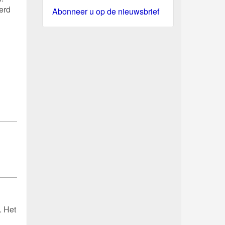
erd
Abonneer u op de nieuwsbrief
. Het