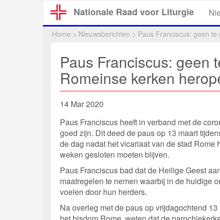
Overslaan
Nationale Raad voor Liturgie
Ni
en
naar
Home
>
Nieuwsberichten
>
Paus Franciscus: geen te
de
inhoud
Paus Franciscus: geen t
gaan
Romeinse kerken herop
14 Mar 2020
Paus Franciscus heeft in verband met de coro
goed zijn. Dit deed de paus op 13 maart tijden
de dag nadat het vicariaat van de stad Rome
weken gesloten moeten blijven.
Paus Franciscus bad dat de Heilige Geest aa
maatregelen te nemen waarbij in de huidige 
voelen door hun herders.
Na overleg met de paus op vrijdagochtend 13 m
het bisdom Rome, weten dat de parochiekerk