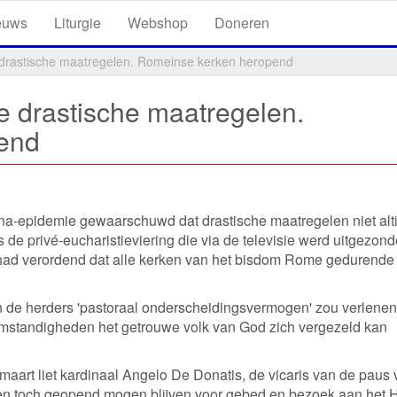
euws
Liturgie
Webshop
Doneren
 drastische maatregelen. Romeinse kerken heropend
e drastische maatregelen.
end
na-epidemie gewaarschuwd dat drastische maatregelen niet alti
s de privé-eucharistieviering die via de televisie werd uitgezond
 had verordend dat alle kerken van het bisdom Rome gedurende 
n de herders 'pastoraal onderscheidingsvermogen' zou verlene
omstandigheden het getrouwe volk van God zich vergezeld kan
aart liet kardinaal Angelo De Donatis, de vicaris van de paus 
en toch geopend mogen blijven voor gebed en bezoek aan het H