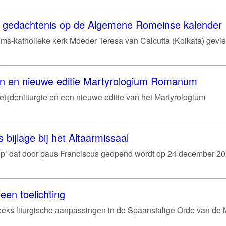
je gedachtenis op de Algemene Romeinse kalender
ms-katholieke kerk Moeder Teresa van Calcutta (Kolkata) gevie
en en nieuwe editie Martyrologium Romanum
etijdenliturgie en een nieuwe editie van het Martyrologium
s bijlage bij het Altaarmissaal
hoop’ dat door paus Franciscus geopend wordt op 24 december 202
een toelichting
eeks liturgische aanpassingen in de Spaanstalige Orde van de 