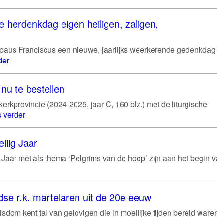
e herdenkdag eigen heiligen, zaligen,
 paus Franciscus een nieuwe, jaarlijks weerkerende gedenkdag
der
nu te bestellen
rkprovincie (2024-2025, jaar C, 160 blz.) met de liturgische
 verder
ilig Jaar
g Jaar met als thema ‘Pelgrims van de hoop’ zijn aan het begin 
se r.k. martelaren uit de 20e eeuw
sdom kent tal van gelovigen die in moeilijke tijden bereid war