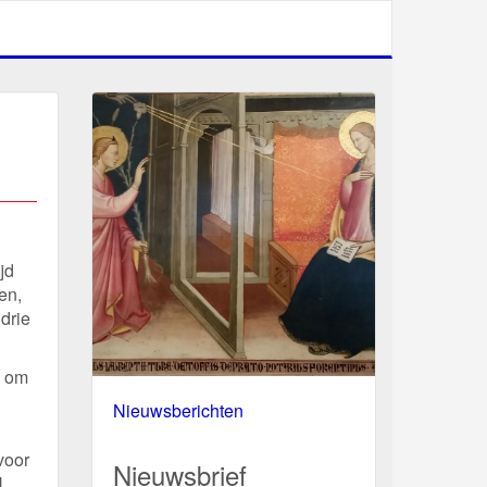
jd
en,
drie
n om
Nieuwsberichten
voor
Nieuwsbrief
.