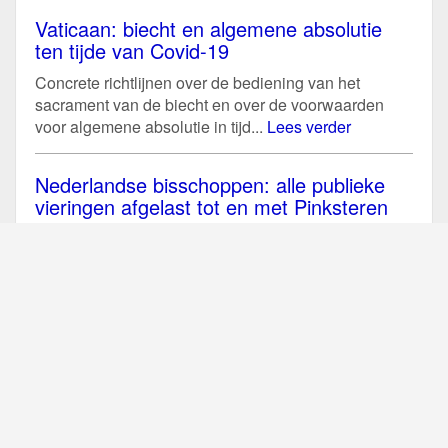
Vaticaan: biecht en algemene absolutie
ten tijde van Covid-19
Concrete richtlijnen over de bediening van het
sacrament van de biecht en over de voorwaarden
voor algemene absolutie in tijd...
Lees verder
Nederlandse bisschoppen: alle publieke
vieringen afgelast tot en met Pinksteren
In reactie op de aangescherpte maatregelen van de
overheid tegen de verspreiding van het coronavirus
op 23 maart, hebben de...
Lees verder
België: geen publieke vieringen Goede
Week en Paastriduum
De bisschoppen van België hebben op 23 maart
nieuwe richtlijnen uitgevaardigd waardoor alle
publieke liturgische vieringen tot en met 19...
Lees