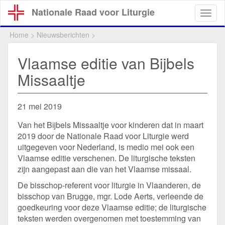
Overslaan
Nationale Raad voor Liturgie
Togg
en
navig
naar
Home
>
Nieuwsberichten
>
de
inhoud
Vlaamse editie van Bijbels
gaan
Missaaltje
21 mei 2019
Van het Bijbels Missaaltje voor kinderen dat in maart
2019 door de Nationale Raad voor Liturgie werd
uitgegeven voor Nederland, is medio mei ook een
Vlaamse editie verschenen. De liturgische teksten
zijn aangepast aan die van het Vlaamse missaal.
De bisschop-referent voor liturgie in Vlaanderen, de
bisschop van Brugge, mgr. Lode Aerts, verleende de
goedkeuring voor deze Vlaamse editie; de liturgische
teksten werden overgenomen met toestemming van