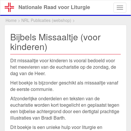
Overslaan
Nationale Raad voor Liturgie
Togg
en
navig
naar
Home
>
NRL Publicaties (webshop)
>
de
inhoud
Bijbels Missaaltje (voor
gaan
kinderen)
Dit missaaltje voor kinderen is vooral bedoeld voor
het meevieren van de eucharistie op de zondag, de
dag van de Heer.
Het boekje is bijzonder geschikt als missaaltje vanaf
de eerste communie.
Afzonderlijke onderdelen en teksten van de
eucharistie worden kort toegelicht en geplaatst tegen
een bijbelse achtergrond door een dertigtal prachtige
illustraties van Bradi Barth.
Dit boekje is een unieke hulp voor liturgie en