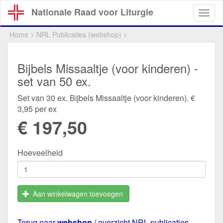
Overslaan
Nationale Raad voor Liturgie
Togg
en
navig
naar
Home
>
NRL Publicaties (webshop)
>
de
inhoud
gaan
Bijbels Missaaltje (voor kinderen) -
set van 50 ex.
Set van 30 ex. Bijbels Missaaltje (voor kinderen). €
3,95 per ex
€ 197,50
Hoeveelheid
Aan winkelwagen toevoegen
Terug naar
webshop
/ overzicht NRL publicaties