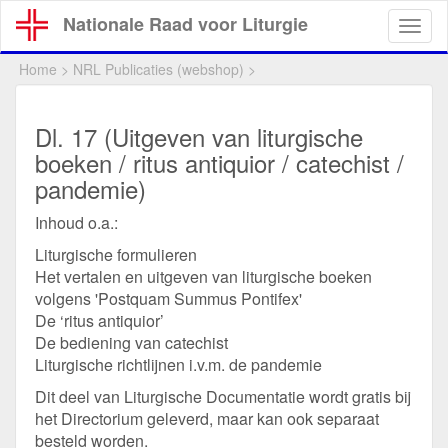
Overslaan
Nationale Raad voor Liturgie
Togg
en
navig
naar
Home
>
NRL Publicaties (webshop)
>
de
inhoud
gaan
Dl. 17 (Uitgeven van liturgische
boeken / ritus antiquior / catechist /
pandemie)
Inhoud o.a.:
Liturgische formulieren
Het vertalen en uitgeven van liturgische boeken
volgens 'Postquam Summus Pontifex'
De ‘ritus antiquior’
De bediening van catechist
Liturgische richtlijnen i.v.m. de pandemie
Dit deel van Liturgische Documentatie wordt gratis bij
het Directorium geleverd, maar kan ook separaat
besteld worden.