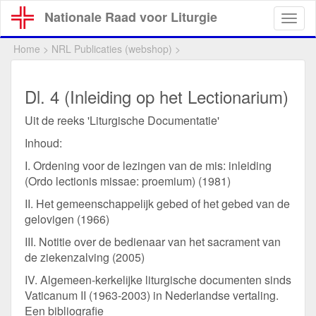
Overslaan
Nationale Raad voor Liturgie
Togg
en
navig
naar
Home
>
NRL Publicaties (webshop)
>
de
inhoud
gaan
Dl. 4 (Inleiding op het Lectionarium)
Uit de reeks 'Liturgische Documentatie'
Inhoud:
I. Ordening voor de lezingen van de mis: inleiding
(Ordo lectionis missae: proemium) (1981)
II. Het gemeenschappelijk gebed of het gebed van de
gelovigen (1966)
III. Notitie over de bedienaar van het sacrament van
de ziekenzalving (2005)
IV. Algemeen-kerkelijke liturgische documenten sinds
Vaticanum II (1963-2003) in Nederlandse vertaling.
Een bibliografie